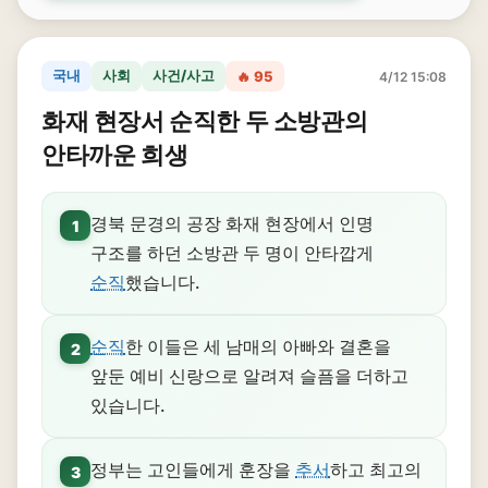
국내
사회
사건/사고
🔥 95
4/12 15:08
화재 현장서 순직한 두 소방관의
안타까운 희생
경북 문경의 공장 화재 현장에서 인명
1
구조를 하던 소방관 두 명이 안타깝게
순직
했습니다.
순직
한 이들은 세 남매의 아빠와 결혼을
2
앞둔 예비 신랑으로 알려져 슬픔을 더하고
있습니다.
정부는 고인들에게 훈장을
추서
하고 최고의
3