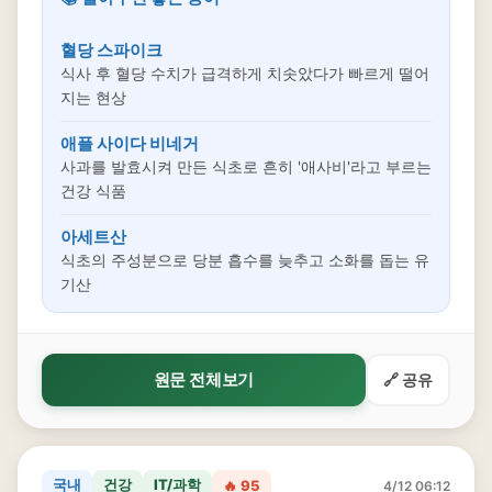
혈당 스파이크
식사 후 혈당 수치가 급격하게 치솟았다가 빠르게 떨어
지는 현상
애플 사이다 비네거
사과를 발효시켜 만든 식초로 흔히 '애사비'라고 부르는
건강 식품
아세트산
식초의 주성분으로 당분 흡수를 늦추고 소화를 돕는 유
기산
원문 전체보기
🔗 공유
국내
건강
IT/과학
🔥 95
4/12 06:12