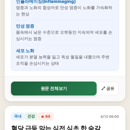
인플라메이징(Inflammaging)
염증과 노화의 합성어로 만성 염증이 노화를 가속화하
는 현상
만성 염증
몸속에서 낮은 수준으로 오랫동안 지속되며 세포를 손
상시키는 염증
세포 노화
세포가 분열 능력을 잃고 독성 물질을 내뿜으며 주변
조직을 손상시키는 상태
원문 전체보기
🔗 공유
국내
건강
🔥 95
4/12 06:00
혈당 급등 막는 식전 식초 한 숟갈