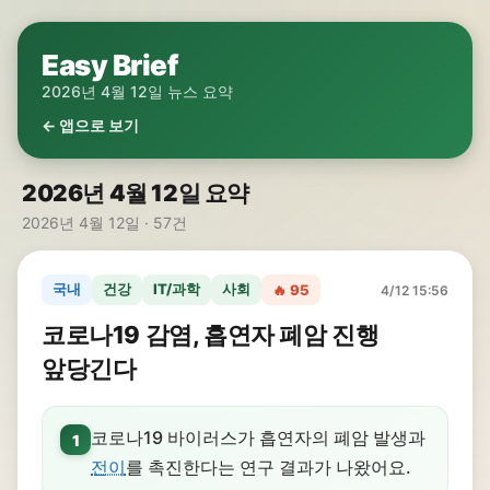
Easy Brief
2026년 4월 12일 뉴스 요약
← 앱으로 보기
2026년 4월 12일 요약
2026년 4월 12일 · 57건
국내
건강
IT/과학
사회
🔥 95
4/12 15:56
코로나19 감염, 흡연자 폐암 진행
앞당긴다
코로나19 바이러스가 흡연자의 폐암 발생과
1
전이
를 촉진한다는 연구 결과가 나왔어요.