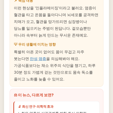
📌 핵심 내용
이런 현상을 '인플라메이징'이라고 불러요. 염증이
혈관을 타고 온몸을 돌아다니며 뇌세포를 공격하면
치매가 오고, 혈관을 망가뜨리면 심장병이나
당뇨를 일으키는 주범이 된답니다. 겉모습뿐만
아니라 속부터 늙게 만드는 무서운 존재예요.
💡 우리 생활에 미치는 영향
특별히 아픈 곳이 없어도 몸이 무겁고 자주
붓는다면
만성 염증
을 의심해봐야 해요.
가공식품보다는 채소 위주의 식단을 챙기고, 하루
30분 정도 가볍게 걷는 것만으로도 몸속 독소를
줄이고 노화를 늦출 수 있어요.
⚖️ 이 뉴스, 다르게 보면?
🔬 최신 연구·의학적 효과