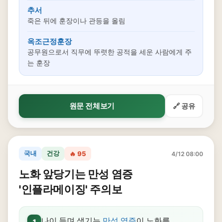
추서
죽은 뒤에 훈장이나 관등을 올림
옥조근정훈장
공무원으로서 직무에 뚜렷한 공적을 세운 사람에게 주
는 훈장
원문 전체보기
🔗 공유
국내
건강
🔥 95
4/12 08:00
노화 앞당기는 만성 염증
'인플라메이징' 주의보
나이 들며 생기는
만성 염증
이 노화를
1