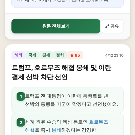
원문 전체보기
🔗 공유
해외
국제
경제
정치
🔥 85
4/12 23:10
트럼프, 호르무즈 해협 봉쇄 및 이란
결제 선박 차단 선언
트럼프 전 대통령이 이란에 통행료를 낸
1
선박의 통행을 미군이 막겠다고 선언했어요.
세계 원유 수송의 핵심 통로인
호르무즈
2
해협
을 즉시
봉쇄
하겠다는 강경한