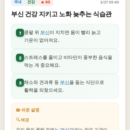
국내
건강
🔥 95
3/27 05:40
부신 건강 지키고 노화 늦추는 식습관
콩팥 위
부신
이 지치면 몸이 빨리 늙고
1
기운이 없어져요.
스트레스를 줄이고 비타민이 풍부한 음식을
2
먹는 게 중요해요.
채소와 견과류 등
부신
을 돕는 식단으로
3
활력을 되찾으세요.
📖 쉬운 설명
🔍 배경
우리 몸의 콩팥 위에는 '
부신
'이라는 작은 기관이