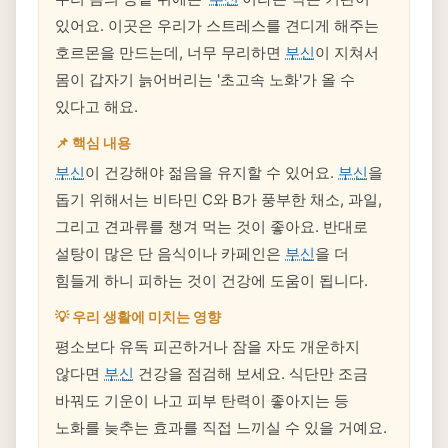
있어요. 이곳은 우리가 스트레스를 견디게 해주는
호르몬을 만드는데, 너무 무리하면
부신
이 지쳐서
몸이 갑자기 늙어버리는 '초고속 노화'가 올 수
있다고 해요.
📌 핵심 내용
부신
이 건강해야 젊음을 유지할 수 있어요.
부신
을
돕기 위해서는 비타민 C와 B가 풍부한 채소, 과일,
그리고 견과류를 챙겨 먹는 것이 좋아요. 반대로
설탕이 많은 단 음식이나 카페인은
부신
을 더
힘들게 하니 피하는 것이 건강에 도움이 됩니다.
💡 우리 생활에 미치는 영향
평소보다 유독 피곤하거나 잠을 자도 개운하지
않다면
부신
건강을 점검해 보세요. 식단만 조금
바꿔도 기운이 나고 피부 탄력이 좋아지는 등
노화를 늦추는 효과를 직접 느끼실 수 있을 거예요.