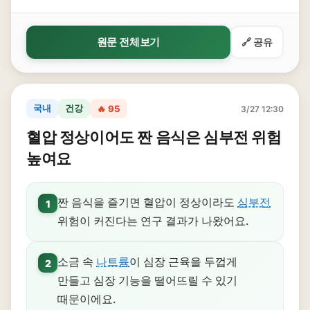
원문 전체보기
🔗 공유
국내
건강
🔥 95
3/27 12:30
혈압 정상이어도 짠 음식은 심부전 위험
높여요
짠 음식을 즐기면 혈압이 정상이라도
심부전
1
위험이 커진다는 연구 결과가 나왔어요.
소금 속
나트륨
이 심장 근육을 두껍게
2
만들고 심장 기능을 떨어뜨릴 수 있기
때문이에요.