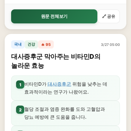
원문 전체보기
🔗 공유
국내
건강
🔥 95
3/27 05:00
대사증후군 막아주는 비타민D의
놀라운 효능
비타민D가
대사증후군
위험을 낮추는 데
1
효과적이라는 연구가 나왔어요.
혈당 조절과 염증 완화를 도와 고혈압과
2
당뇨 예방에 큰 도움을 줍니다.