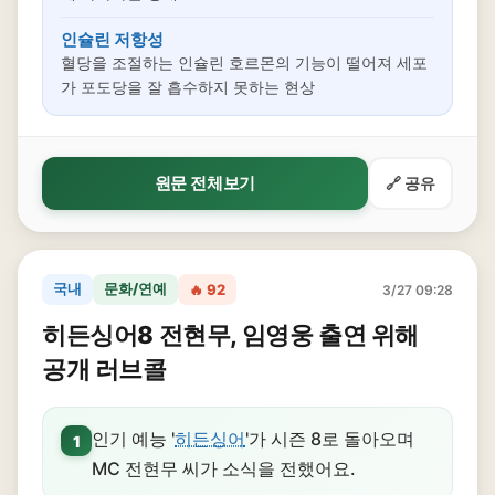
인슐린 저항성
혈당을 조절하는 인슐린 호르몬의 기능이 떨어져 세포
가 포도당을 잘 흡수하지 못하는 현상
원문 전체보기
🔗 공유
국내
문화/연예
🔥 92
3/27 09:28
히든싱어8 전현무, 임영웅 출연 위해
공개 러브콜
인기 예능 '
히든싱어
'가 시즌 8로 돌아오며
1
MC 전현무 씨가 소식을 전했어요.