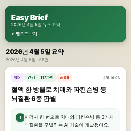
Easy Brief
2026년 4월 5일 뉴스 요약
← 앱으로 보기
2026년 4월 5일 요약
2026년 4월 5일 · 58건
해외
건강
IT/과학
🔥 95
4/5 16:03
혈액 한 방울로 치매와 파킨슨병 등
뇌질환 6종 판별
피검사 한 번으로 치매와 파킨슨병 등 6가지
1
뇌질환을 구별하는 AI 기술이 개발됐어요.