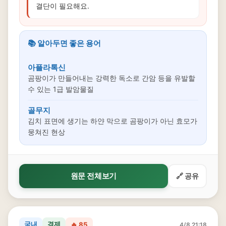
결단이 필요해요.
📚 알아두면 좋은 용어
아플라톡신
곰팡이가 만들어내는 강력한 독소로 간암 등을 유발할
수 있는 1급 발암물질
골무지
김치 표면에 생기는 하얀 막으로 곰팡이가 아닌 효모가
뭉쳐진 현상
원문 전체보기
🔗 공유
국내
경제
🔥 85
4/8 21:18