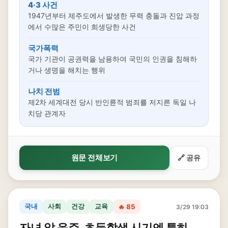
4·3 사건
1947년부터 제주도에서 발생한 무력 충돌과 진압 과정
에서 수많은 주민이 희생당한 사건
국가폭력
국가 기관이 공권력을 남용하여 국민의 인권을 침해하
거나 생명을 해치는 행위
나치 전범
제2차 세계대전 당시 반인륜적 범죄를 저지른 독일 나
치당 관계자
원문 전체보기
🔗 공유
국내
사회
건강
교육
🔥 85
3/29 19:03
자녀 앞 음주, 초등학생 시기엔 특히