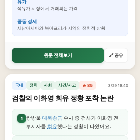
유가
석유가 시장에서 거래되는 가격
중동 정세
서남아시아와 북아프리카 지역의 정치적 상황
원문 전체보기
🔗 공유
국내
정치
사회
사건/사고
🔥 85
3/29 19:43
검찰의 이화영 회유 정황 포착 논란
쌍방울
대북송금
수사 중 검사가 이화영 전
1
부지사를
회유
했다는 정황이 나왔어요.