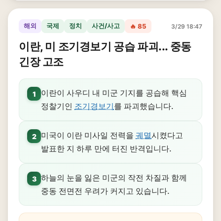
해외
국제
정치
사건/사고
🔥 85
3/29 18:47
이란, 미 조기경보기 공습 파괴... 중동
긴장 고조
이란이 사우디 내 미군 기지를 공습해 핵심
1
정찰기인
조기경보기
를 파괴했습니다.
미국이 이란 미사일 전력을
궤멸
시켰다고
2
발표한 지 하루 만에 터진 반격입니다.
하늘의 눈을 잃은 미군의 작전 차질과 함께
3
중동 전면전 우려가 커지고 있습니다.