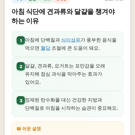
아침 식단에 견과류와 달걀을 챙겨야
하는 이유
아침에 단백질과
식이섬유
가 풍부한 음식을
1
먹으면
혈당
조절에 큰 도움이 돼요.
달걀, 견과류, 요거트는 포만감을 오래
2
유지해 점심 과식을 막아주는 효과가
있어요.
정제된 탄수화물 대신 건강한 지방과
3
단백질로 아침을 시작하는 습관이 중요해요.
📖 쉬운 설명