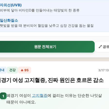
자외선(UVB)
피부에 닿아 비타민D를 만들어내는 태양빛의 한 종류
일산화질소
햇빛을 받을 때 분비되어 혈압을 낮추고 심장 건강을 돕는 물질
원문 전체보기
🔗 공
국내
건강
🔥 95
3/17 13
경기 여성 고지혈증, 진짜 원인은 호르몬 감소
폐경기 여성이
고지혈증
에 걸리는 이유는 단순한 나잇살
1
때문이 아니에요.