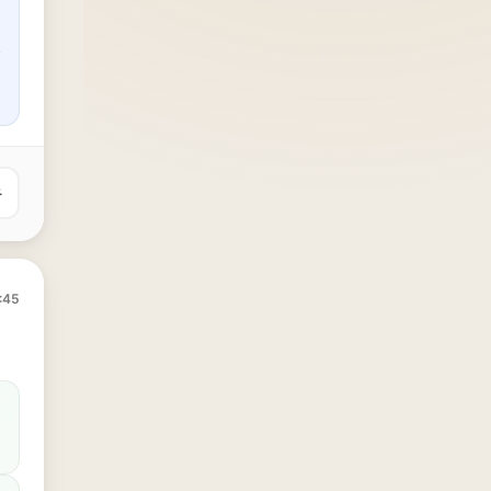
유
:45