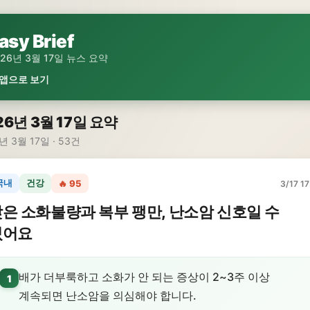
asy Brief
026년 3월 17일 뉴스 요약
 앱으로 보기
26년 3월 17일 요약
년 3월 17일 · 53건
국내
건강
🔥 95
3/17 17
은 소화불량과 복부 팽만, 난소암 신호일 수
있어요
배가 더부룩하고 소화가 안 되는 증상이 2~3주 이상
1
계속되면 난소암을 의심해야 합니다.