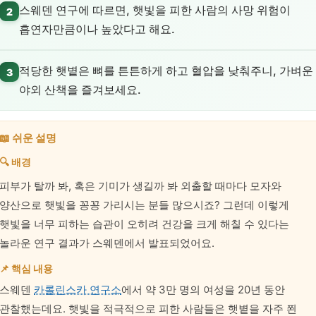
스웨덴 연구에 따르면, 햇빛을 피한 사람의 사망 위험이
2
흡연자만큼이나 높았다고 해요.
적당한 햇볕은 뼈를 튼튼하게 하고 혈압을 낮춰주니, 가벼운
3
야외 산책을 즐겨보세요.
📖 쉬운 설명
🔍 배경
피부가 탈까 봐, 혹은 기미가 생길까 봐 외출할 때마다 모자와
양산으로 햇빛을 꽁꽁 가리시는 분들 많으시죠? 그런데 이렇게
햇빛을 너무 피하는 습관이 오히려 건강을 크게 해칠 수 있다는
놀라운 연구 결과가 스웨덴에서 발표되었어요.
📌 핵심 내용
스웨덴
카롤린스카 연구소
에서 약 3만 명의 여성을 20년 동안
관찰했는데요. 햇빛을 적극적으로 피한 사람들은 햇볕을 자주 쬔