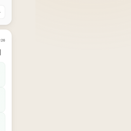
유
:26
의