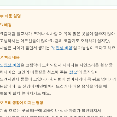
📖 쉬운 설명
🔍 배경
요즘처럼 일교차가 크거나 식사할 때 유독 맑은 콧물이 멈추지 않아
고생하시는 어르신들이 많아요. 흔히 코감기로 오해하기 쉽지만,
사실은 나이가 들면서 생기는 '
노인성 비염
'일 가능성이 크다고 해요.
📌 핵심 내용
노인성 비염
은 코점막이 노화되면서 나타나는 자연스러운 현상 중
하나예요. 코안의 이물질을 청소해 주는 '
섬모
'의 움직임이
느려지면서 콧물이 고였다가 한꺼번에 쏟아지거나 목 뒤로 넘어가게
된답니다. 또 신경이 예민해져서 뜨겁거나 매운 음식을 먹을 때
콧물이 왈칵 쏟아지기도 해요.
💡 우리 생활에 미치는 영향
계속 흐르는 콧물 때문에 외출이나 식사 자리가 불편해져서