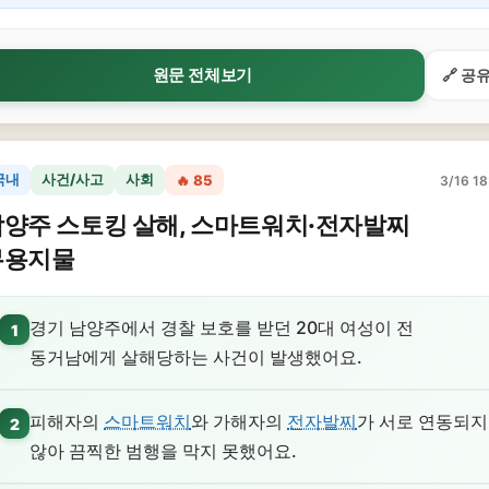
원문 전체보기
🔗 공
국내
사건/사고
사회
🔥 85
3/16 18
양주 스토킹 살해, 스마트워치·전자발찌
무용지물
경기 남양주에서 경찰 보호를 받던 20대 여성이 전
1
동거남에게 살해당하는 사건이 발생했어요.
피해자의
스마트워치
와 가해자의
전자발찌
가 서로 연동되지
2
않아 끔찍한 범행을 막지 못했어요.