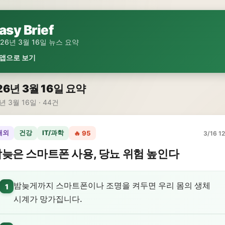
asy Brief
026년 3월 16일 뉴스 요약
 앱으로 보기
26년 3월 16일 요약
년 3월 16일 · 44건
해외
건강
IT/과학
🔥 95
3/16 12
늦은 스마트폰 사용, 당뇨 위험 높인다
밤늦게까지 스마트폰이나 조명을 켜두면 우리 몸의 생체
1
시계가 망가집니다.