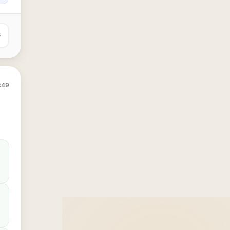
유
:49