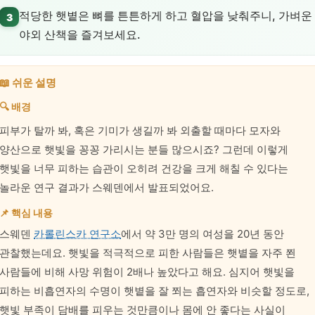
적당한 햇볕은 뼈를 튼튼하게 하고 혈압을 낮춰주니, 가벼운
3
야외 산책을 즐겨보세요.
📖 쉬운 설명
🔍 배경
피부가 탈까 봐, 혹은 기미가 생길까 봐 외출할 때마다 모자와
양산으로 햇빛을 꽁꽁 가리시는 분들 많으시죠? 그런데 이렇게
햇빛을 너무 피하는 습관이 오히려 건강을 크게 해칠 수 있다는
놀라운 연구 결과가 스웨덴에서 발표되었어요.
📌 핵심 내용
스웨덴
카롤린스카 연구소
에서 약 3만 명의 여성을 20년 동안
관찰했는데요. 햇빛을 적극적으로 피한 사람들은 햇볕을 자주 쬔
사람들에 비해 사망 위험이 2배나 높았다고 해요. 심지어 햇빛을
피하는 비흡연자의 수명이 햇볕을 잘 쬐는 흡연자와 비슷할 정도로,
햇빛 부족이 담배를 피우는 것만큼이나 몸에 안 좋다는 사실이