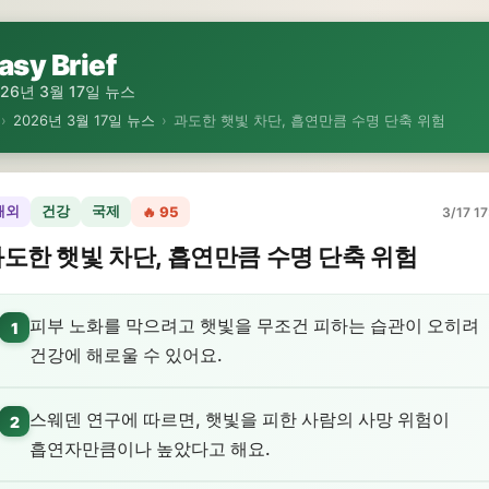
asy Brief
026년 3월 17일 뉴스
›
2026년 3월 17일 뉴스
›
과도한 햇빛 차단, 흡연만큼 수명 단축 위험
해외
건강
국제
🔥 95
3/17 17
도한 햇빛 차단, 흡연만큼 수명 단축 위험
피부 노화를 막으려고 햇빛을 무조건 피하는 습관이 오히려
1
건강에 해로울 수 있어요.
스웨덴 연구에 따르면, 햇빛을 피한 사람의 사망 위험이
2
흡연자만큼이나 높았다고 해요.