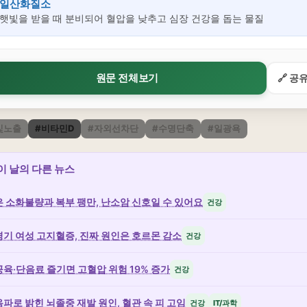
일산화질소
햇빛을 받을 때 분비되어 혈압을 낮추고 심장 건강을 돕는 물질
원문 전체보기
🔗 공
빛노출
#비타민D
#자외선차단
#수명단축
#일광욕
 이 날의 다른 뉴스
 소화불량과 복부 팽만, 난소암 신호일 수 있어요
건강
기 여성 고지혈증, 진짜 원인은 호르몬 감소
건강
육·단음료 즐기면 고혈압 위험 19% 증가
건강
파로 밝힌 뇌졸중 재발 원인, 혈관 속 피 고임
건강
IT/과학