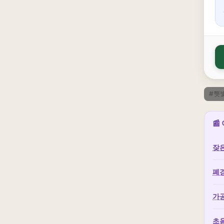
#햇
📰
잦은
폐경
가공
초음