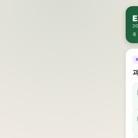
E
2
홈
과