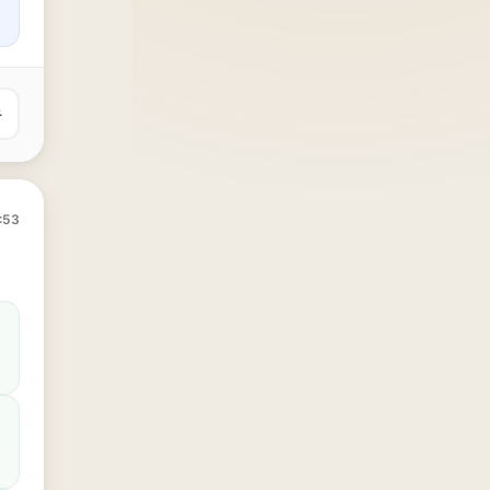
유
:53