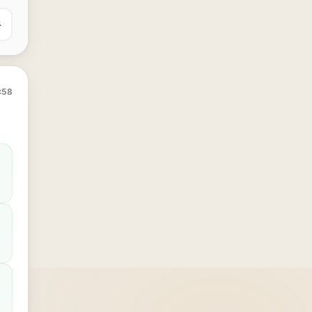
유
:58