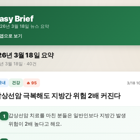
asy Brief
026년 3월 18일 뉴스 요약
 앱으로 보기
26년 3월 18일 요약
년 3월 18일 · 40건
국내
건강
🔥 95
3/18 10
상선암 극복해도 지방간 위험 2배 커진다
갑상선암 치료를 마친 분들은 일반인보다 지방간 발생
1
위험이 2배 높다고 해요.