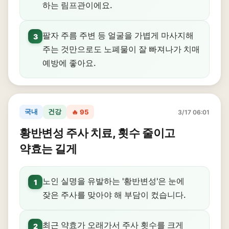
하는 림프관이에요.
팔자 주름 주변 등 얼굴을 가볍게 마사지해
3
주는 것만으로도 노폐물이 잘 빠져나가 치매
예방에 좋아요.
국내
건강
🔥 95
3/17 06:01
황반변성 주사 치료, 횟수 줄이고
약효는 길게
노인 실명을 유발하는 '황반변성'은 눈에
1
잦은 주사를 맞아야 해 부담이 컸습니다.
최근 약효가 오래가서 주사 횟수를 크게
2