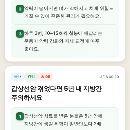
악력이 떨어지면 뼈가 약해지고 치매 위험도
2
커질 수 있어 꾸준한 관리가 필요해요.
하루 3번, 10~15초씩 철봉에 매달리는
3
운동이 악력 강화와 자세 교정에 아주
좋아요.
국내
건강
🔥 95
3/18 09:30
갑상선암 겪었다면 5년 내 지방간
주의하세요
갑상선암 치료를 받은 분들은 5년 안에
1
지방간이 생길 위험이 일반인보다 2배