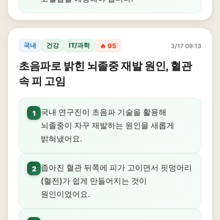
국내
건강
IT/과학
🔥 95
3/17 09:13
초음파로 밝힌 뇌졸중 재발 원인, 혈관
속 피 고임
국내 연구진이 초음파 기술을 활용해
1
뇌졸중이 자꾸 재발하는 원인을 새롭게
밝혀냈어요.
좁아진 혈관 뒤쪽에 피가 고이면서 핏덩어리
2
(혈전)가 쉽게 만들어지는 것이
원인이었어요.