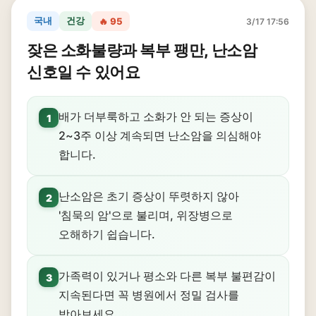
국내
건강
🔥 95
3/17 17:56
잦은 소화불량과 복부 팽만, 난소암
신호일 수 있어요
배가 더부룩하고 소화가 안 되는 증상이
1
2~3주 이상 계속되면 난소암을 의심해야
합니다.
난소암은 초기 증상이 뚜렷하지 않아
2
'침묵의 암'으로 불리며, 위장병으로
오해하기 쉽습니다.
가족력이 있거나 평소와 다른 복부 불편감이
3
지속된다면 꼭 병원에서 정밀 검사를
받아보세요.