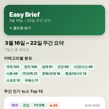
Easy Brief
3월 16일 ~ 22일 주간 요약
← 앱으로 보기
3월 16일 ~ 22일 주간 요약
7일간 총 305건
카테고리별 분포
국제 143
정치 109
경제 91
건강 66
사건/사고 49
사회 46
IT/과학 21
문화/연예 16
환경/에너지 12
스포츠 12
부동산 11
주간 인기 뉴스 Top 15
해외
건강
IT/과학
🔥 95
3/16 12:02