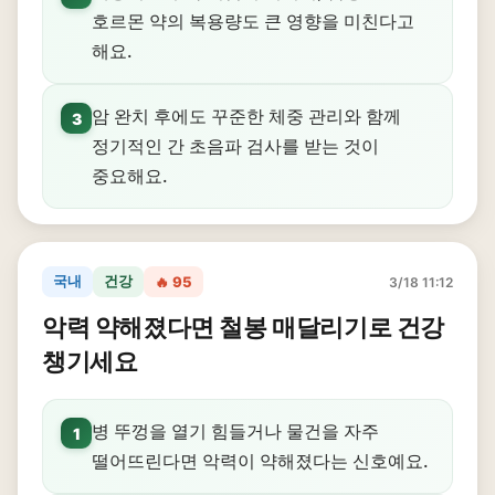
호르몬 약의 복용량도 큰 영향을 미친다고
해요.
암 완치 후에도 꾸준한 체중 관리와 함께
3
정기적인 간 초음파 검사를 받는 것이
중요해요.
국내
건강
🔥 95
3/18 11:12
악력 약해졌다면 철봉 매달리기로 건강
챙기세요
병 뚜껑을 열기 힘들거나 물건을 자주
1
떨어뜨린다면 악력이 약해졌다는 신호예요.