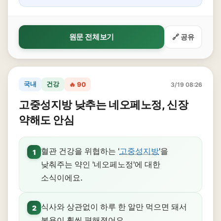
원문 전체보기
🔗 공유
국내
건강
🔥 90
3/19 08:26
고중성지방 낮추는 네오페노정, 신장
약해도 안심
혈관 건강을 위협하는 '
고중성지방
'을
1
낮춰주는 약인 '네오페노정'에 대한
소식이에요.
식사와 상관없이 하루 한 알만 먹으면 돼서
2
복용이 훨씬 편해졌어요.