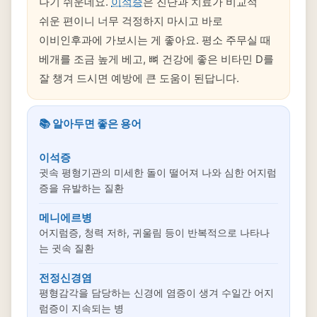
나기 쉬운데요.
이석증
은 진단과 치료가 비교적
쉬운 편이니 너무 걱정하지 마시고 바로
이비인후과에 가보시는 게 좋아요. 평소 주무실 때
베개를 조금 높게 베고, 뼈 건강에 좋은 비타민 D를
잘 챙겨 드시면 예방에 큰 도움이 된답니다.
📚 알아두면 좋은 용어
이석증
귓속 평형기관의 미세한 돌이 떨어져 나와 심한 어지럼
증을 유발하는 질환
메니에르병
어지럼증, 청력 저하, 귀울림 등이 반복적으로 나타나
는 귓속 질환
전정신경염
평형감각을 담당하는 신경에 염증이 생겨 수일간 어지
럼증이 지속되는 병