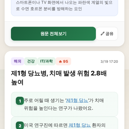
스마트폰이나 TV 화면에서 나오는 파란색 계열의 빛으
로 수면 호르몬 분비를 방해하는 요인
원문 전체보기
🔗 공유
해외
건강
IT/과학
🔥 95
3/19 17:20
제1형 당뇨병, 치매 발생 위험 2.8배
높여
주로 어릴 때 생기는 '
제1형 당뇨
'가 치매
1
위험을 높인다는 연구가 나왔어요.
미국 연구진에 따르면
제1형 당뇨
환자의
2