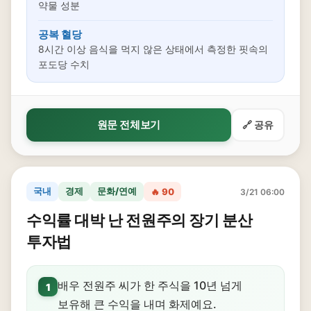
약물 성분
공복 혈당
8시간 이상 음식을 먹지 않은 상태에서 측정한 핏속의
포도당 수치
원문 전체보기
🔗 공유
국내
경제
문화/연예
🔥 90
3/21 06:00
수익률 대박 난 전원주의 장기 분산
투자법
배우 전원주 씨가 한 주식을 10년 넘게
1
보유해 큰 수익을 내며 화제예요.