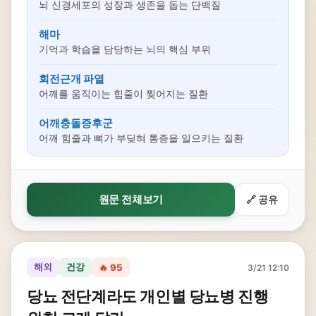
뇌 신경세포의 성장과 생존을 돕는 단백질
해마
기억과 학습을 담당하는 뇌의 핵심 부위
회전근개 파열
어깨를 움직이는 힘줄이 찢어지는 질환
어깨충돌증후군
어깨 힘줄과 뼈가 부딪혀 통증을 일으키는 질환
원문 전체보기
🔗 공유
해외
건강
🔥 95
3/21 12:10
당뇨 전단계라도 개인별 당뇨병 진행