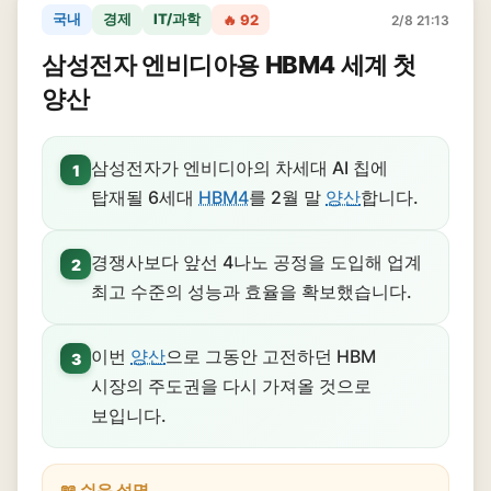
국내
경제
IT/과학
🔥 92
2/8 21:13
삼성전자 엔비디아용 HBM4 세계 첫
양산
삼성전자가 엔비디아의 차세대 AI 칩에
1
탑재될 6세대
HBM4
를 2월 말
양산
합니다.
경쟁사보다 앞선 4나노 공정을 도입해 업계
2
최고 수준의 성능과 효율을 확보했습니다.
이번
양산
으로 그동안 고전하던 HBM
3
시장의 주도권을 다시 가져올 것으로
보입니다.
📖 쉬운 설명