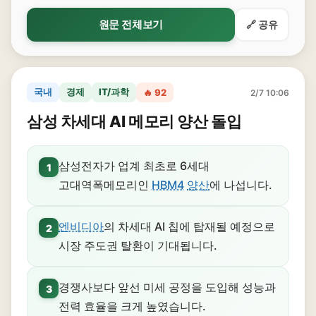
원문 전체보기
🔗 공유
국내
경제
IT/과학
🔥 92
2/7 10:06
삼성 차세대 AI 메모리 양산 돌입
삼성전자가 업계 최초로 6세대
1
고대역폭메모리인
HBM4
양산
에 나섭니다.
엔비디아
의 차세대 AI 칩에 탑재될 예정으로
2
시장 주도권 탈환이 기대됩니다.
경쟁사보다 앞선 미세 공정을 도입해 성능과
3
전력 효율을 크게 높였습니다.