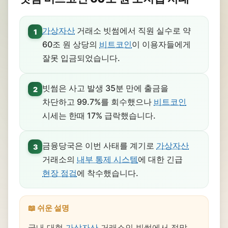
가상자산
거래소 빗썸에서 직원 실수로 약
1
60조 원 상당의
비트코인
이 이용자들에게
잘못 입금되었습니다.
빗썸은 사고 발생 35분 만에 출금을
2
차단하고 99.7%를 회수했으나
비트코인
시세는 한때 17% 급락했습니다.
금융당국은 이번 사태를 계기로
가상자산
3
거래소의
내부 통제 시스템
에 대한 긴급
현장 점검
에 착수했습니다.
📖 쉬운 설명
국내 대형
가상자산
거래소인 빗썸에서 정말