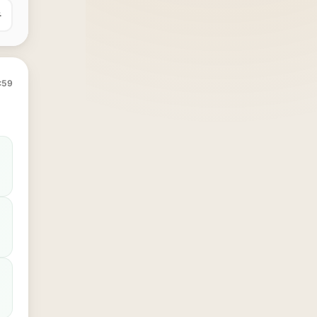
유
:59