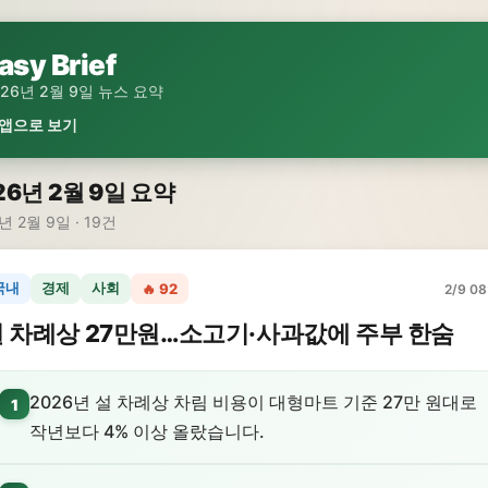
asy Brief
026년 2월 9일 뉴스 요약
 앱으로 보기
26년 2월 9일 요약
년 2월 9일 · 19건
국내
경제
사회
🔥 92
2/9 08
 차례상 27만원…소고기·사과값에 주부 한숨
2026년 설 차례상 차림 비용이 대형마트 기준 27만 원대로
1
작년보다 4% 이상 올랐습니다.