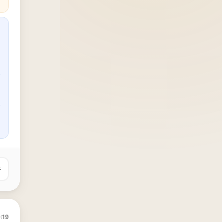
유
:19