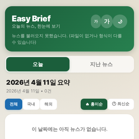
Easy Brief
가
🌙
가
오늘의 뉴스, 한눈에 보기
뉴스를 불러오지 못했습니다. (파일이 없거나 형식이 다를
수 있습니다)
오늘
지난 뉴스
2026년 4월 11일 요약
2026년 4월 11일 • 0건
🕐 최신순
전체
국내
해외
🔥 흥미순
이 날짜에는 아직 뉴스가 없습니다.