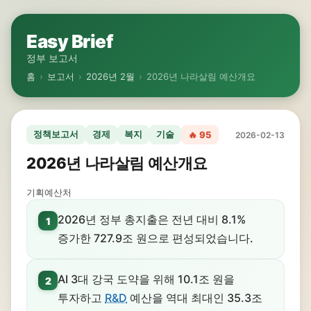
Easy Brief
정부 보고서
홈
›
보고서
›
2026년 2월
›
2026년 나라살림 예산개요
정책보고서
경제
복지
기술
🔥 95
2026-02-13
2026년 나라살림 예산개요
기획예산처
2026년 정부 총지출은 전년 대비 8.1%
1
증가한 727.9조 원으로 편성되었습니다.
AI 3대 강국 도약을 위해 10.1조 원을
2
투자하고
R&D
예산을 역대 최대인 35.3조