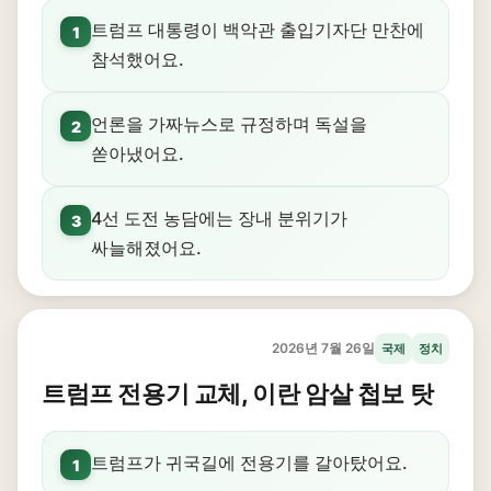
트럼프 대통령이 백악관 출입기자단 만찬에
1
참석했어요.
언론을 가짜뉴스로 규정하며 독설을
2
쏟아냈어요.
4선 도전 농담에는 장내 분위기가
3
싸늘해졌어요.
2026년 7월 26일
국제
정치
트럼프 전용기 교체, 이란 암살 첩보 탓
트럼프가 귀국길에 전용기를 갈아탔어요.
1