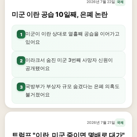
2026년 7월 22일
국제
미군 이란 공습 10일째, 은폐 논란
미군이 이란 상대로 열흘째 공습을 이어가고
1
있어요
이라크서 숨진 미군 3번째 사망자 신원이
2
공개됐어요
국방부가 부상자 규모 숨겼다는 은폐 의혹도
3
불거졌어요
2026년 7월 21일
국제
트럼프 "이란, 미군 죽이면 몇배로 대가"