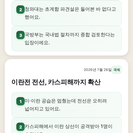
청와대는 초계함 파견설은 들어본 바 없다고
2
했어요.
국방부는 국내법 절차까지 종합 검토한다는
3
입장이에요.
2026년 7월 28일
국제
이란전 전선, 카스피해까지 확산
미·이란 공습은 멈췄는데 전선은 오히려
1
넓어지고 있어요.
카스피해에서 이란 상선이 공격받아 1명이
2