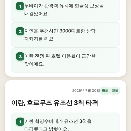
두바이가 관광객 유치에 현금성 보상을
1
내걸었어요.
지인을 추천하면 3000디르함 상당
2
패키지를 줘요.
이란 전쟁 뒤 호텔 이용률이 급감한
3
탓이에요.
2026년 7월 30일
국제
경제
이란, 호르무즈 유조선 3척 타격
이란 혁명수비대가 유조선 3척을
1
타격했다고 밝혔어요.