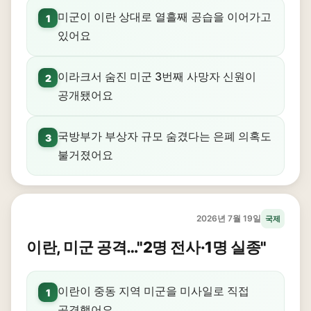
미군이 이란 상대로 열흘째 공습을 이어가고
1
있어요
이라크서 숨진 미군 3번째 사망자 신원이
2
공개됐어요
국방부가 부상자 규모 숨겼다는 은폐 의혹도
3
불거졌어요
2026년 7월 19일
국제
이란, 미군 공격…"2명 전사·1명 실종"
이란이 중동 지역 미군을 미사일로 직접
1
공격했어요.