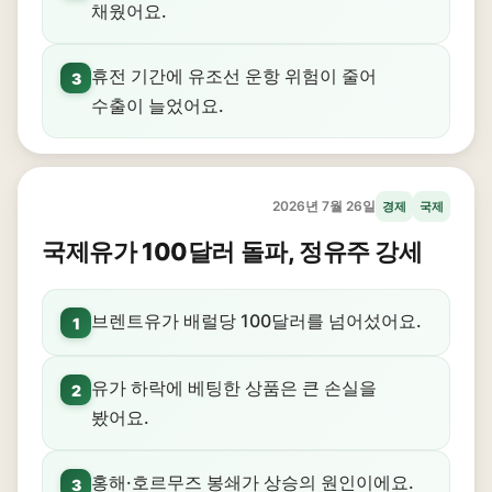
채웠어요.
휴전 기간에 유조선 운항 위험이 줄어
3
수출이 늘었어요.
2026년 7월 26일
경제
국제
국제유가 100달러 돌파, 정유주 강세
브렌트유가 배럴당 100달러를 넘어섰어요.
1
유가 하락에 베팅한 상품은 큰 손실을
2
봤어요.
홍해·호르무즈 봉쇄가 상승의 원인이에요.
3