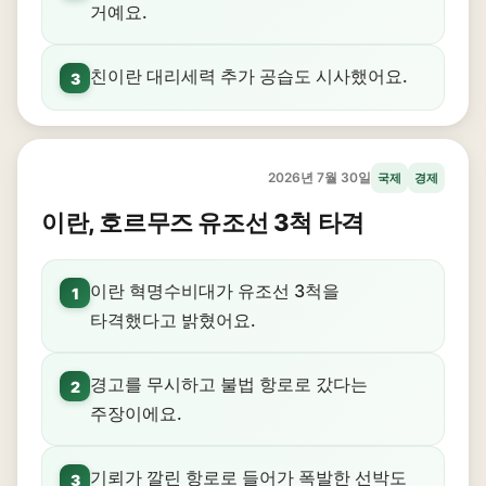
거예요.
친이란 대리세력 추가 공습도 시사했어요.
3
2026년 7월 30일
국제
경제
이란, 호르무즈 유조선 3척 타격
이란 혁명수비대가 유조선 3척을
1
타격했다고 밝혔어요.
경고를 무시하고 불법 항로로 갔다는
2
주장이에요.
기뢰가 깔린 항로로 들어가 폭발한 선박도
3