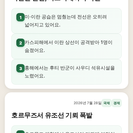
미·이란 공습은 멈췄는데 전선은 오히려
1
넓어지고 있어요.
카스피해에서 이란 상선이 공격받아 1명이
2
숨졌어요.
홍해에서는 후티 반군이 사우디 석유시설을
3
노렸어요.
2026년 7월 28일
국제
경제
호르무즈서 유조선 기뢰 폭발