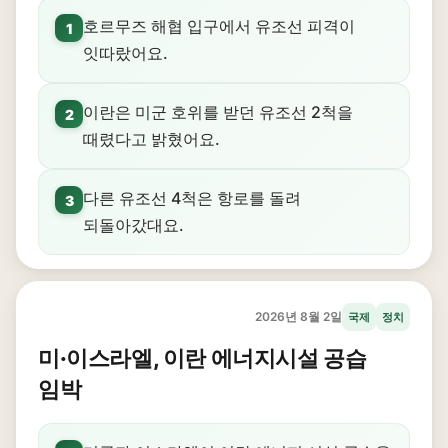
호르무즈 해협 입구에서 유조선 피격이
1
잇따랐어요.
이란은 미군 호위를 받던 유조선 2척을
2
때렸다고 밝혔어요.
다른 유조선 4척은 항로를 돌려
3
되돌아갔대요.
2026년 8월 2일
국제
정치
미·이스라엘, 이란 에너지시설 공습
임박