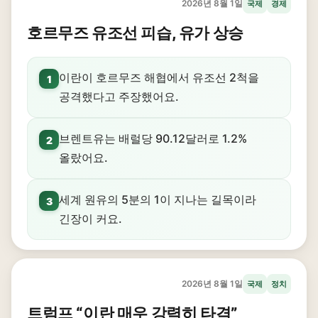
2026년 8월 1일
국제
경제
호르무즈 유조선 피습, 유가 상승
이란이 호르무즈 해협에서 유조선 2척을
1
공격했다고 주장했어요.
브렌트유는 배럴당 90.12달러로 1.2%
2
올랐어요.
세계 원유의 5분의 1이 지나는 길목이라
3
긴장이 커요.
2026년 8월 1일
국제
정치
트럼프 “이란 매우 강력히 타격”