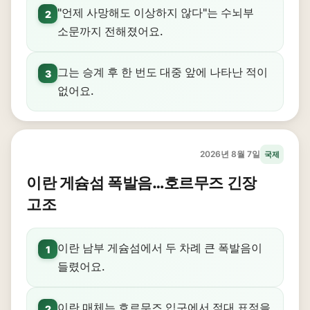
"언제 사망해도 이상하지 않다"는 수뇌부
2
소문까지 전해졌어요.
그는 승계 후 한 번도 대중 앞에 나타난 적이
3
없어요.
2026년 8월 7일
국제
이란 게슘섬 폭발음…호르무즈 긴장
고조
이란 남부 게슘섬에서 두 차례 큰 폭발음이
1
들렸어요.
이란 매체는 호르무즈 입구에서 적대 표적을
2