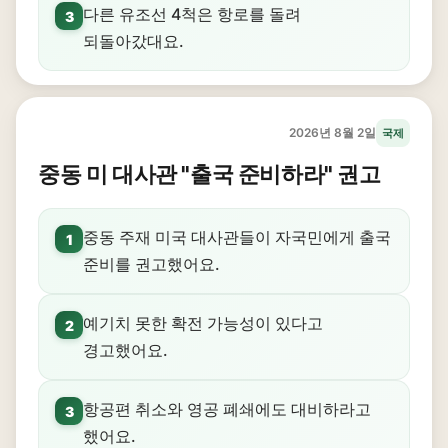
다른 유조선 4척은 항로를 돌려
3
되돌아갔대요.
2026년 8월 2일
국제
중동 미 대사관 "출국 준비하라" 권고
중동 주재 미국 대사관들이 자국민에게 출국
1
준비를 권고했어요.
예기치 못한 확전 가능성이 있다고
2
경고했어요.
항공편 취소와 영공 폐쇄에도 대비하라고
3
했어요.