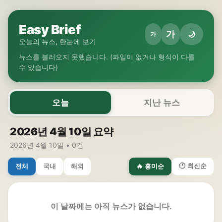
Easy Brief
가
🌙
가
오늘의 뉴스, 한눈에 보기
뉴스를 불러오지 못했습니다. (파일이 없거나 형식이 다를
수 있습니다)
오늘
지난 뉴스
2026년 4월 10일 요약
2026년 4월 10일 • 0건
🕐 최신순
전체
국내
해외
🔥 흥미순
이 날짜에는 아직 뉴스가 없습니다.