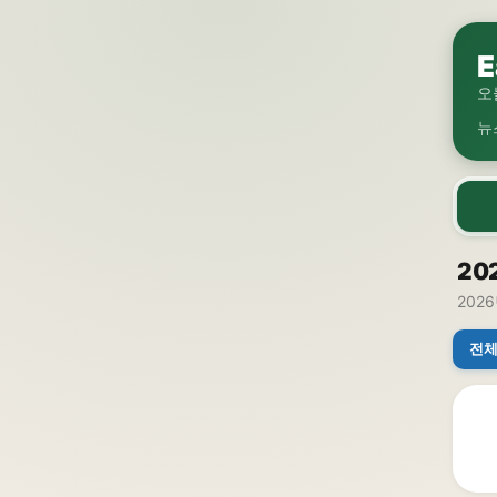
E
오
뉴
20
2026
전