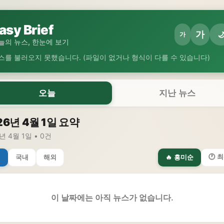
asy Brief
가

가
늘의 뉴스, 한눈에 보기
스를 불러오지 못했습니다. (파일이 없거나 형식이 다를 수 있습니다)
오늘
지난 뉴스
26년 4월 1일 요약
년 4월 1일 • 0건
🕐 
체
국내
해외
🔥 흥미순
이 날짜에는 아직 뉴스가 없습니다.