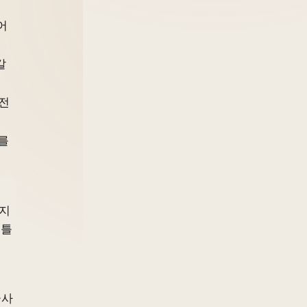
어
갈
안전
를
는지
통틀
군사