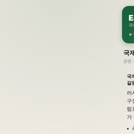
E
국
←
국
관련 
국
갈
러
구
럼
가