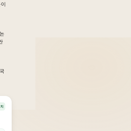
문이
 논
싼
원국
정치