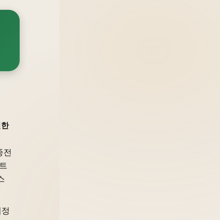
인한
종전
 트
스
제정