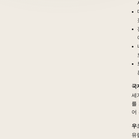
국
세
를
어
우
유