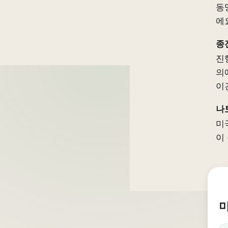
동
에
종
진
의
이
나
미
이
미