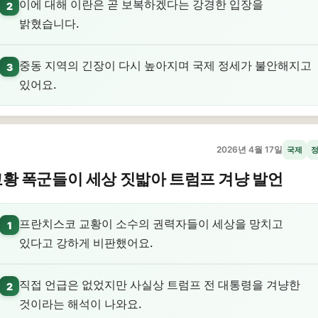
이에 대해 이란은 곧 보복하겠다는 강경한 입장을
2
밝혔습니다.
중동 지역의 긴장이 다시 높아지며 국제 정세가 불안해지고
3
있어요.
2026년 4월 17일
국제
황 폭군들이 세상 짓밟아 트럼프 겨냥 발언
프란치스코 교황이 소수의 권력자들이 세상을 망치고
1
있다고 강하게 비판했어요.
직접 언급은 없었지만 사실상 트럼프 전 대통령을 겨냥한
2
것이라는 해석이 나와요.