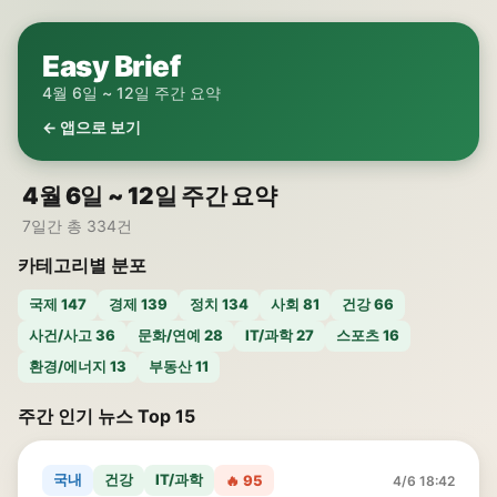
Easy Brief
4월 6일 ~ 12일 주간 요약
← 앱으로 보기
4월 6일 ~ 12일 주간 요약
7일간 총 334건
카테고리별 분포
국제 147
경제 139
정치 134
사회 81
건강 66
사건/사고 36
문화/연예 28
IT/과학 27
스포츠 16
환경/에너지 13
부동산 11
주간 인기 뉴스 Top 15
국내
건강
IT/과학
🔥 95
4/6 18:42