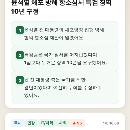
윤석열 체포 방해 항소심서 특검 징역
10년 구형
윤석열 전 대통령의 체포영장 집행 방해
1
혐의 항소심 재판이 열렸어요.
특검팀은 국가 질서를 어지럽혔다며
2
1심보다 무거운 징역 10년을 요구했어요.
윤 전 대통령 측은 국가를 위한
3
결단이었다며 여전히 무죄를 주장하고
있어요.
국내
건강
IT/과학
사회
🔥 95
4/6 16:08