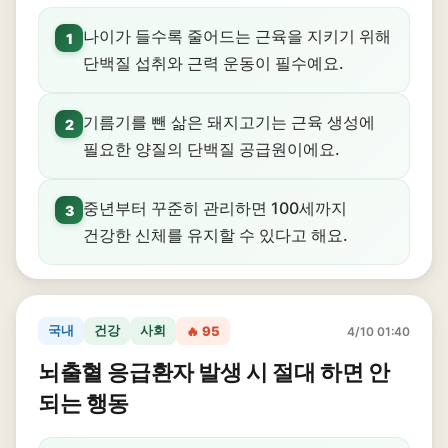
나이가 들수록 줄어드는 근육을 지키기 위해
1
단백질 섭취와 근력 운동이 필수예요.
기름기를 뺀 삶은 돼지고기는 근육 생성에
2
필요한 양질의 단백질 공급원이에요.
중년부터 꾸준히 관리하면 100세까지
3
건강한 신체를 유지할 수 있다고 해요.
국내
건강
사회
🔥 95
4/10 01:40
뇌출혈 응급환자 발생 시 절대 하면 안
되는 행동