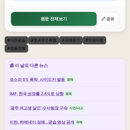
원문 전체보기
🔗 공유
#이란공습
#호르무즈해협
#국제유가
#미국이란
#중동전쟁
📰 이 날의 다른 뉴스
코스피 5% 폭락, 사이드카 발동
경제
IMF, 한국 성장률 2.6%로 상향
경제
‘광주 여고생 살인’ 수사팀장 구속
사건/사고
이란, 하메네이 장례…공습 영상 공개
국제