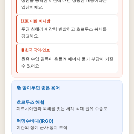
상선을 공격한 이란에 대한 정당한 대응이라는
입장이에요.
🇮🇷 이란·비서방
주권 침해라며 강력 반발하고 호르무즈 봉쇄를
경고해요.
🛢️ 한국 국익·안보
원유 수입 길목이 흔들려 에너지·물가 부담이 커질
수 있어요.
📚 알아두면 좋은 용어
호르무즈 해협
페르시아만과 외해를 잇는 세계 최대 원유 수송로
혁명수비대(IRGC)
이란의 정예 군사·정치 조직