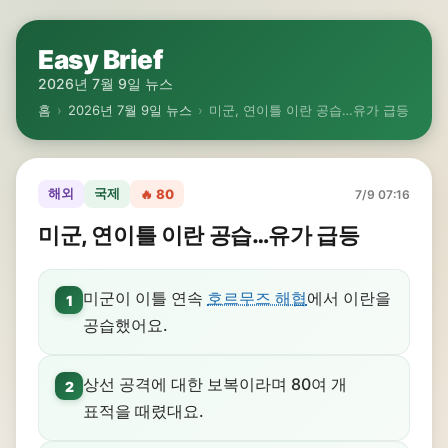
Easy Brief
2026년 7월 9일 뉴스
홈
›
2026년 7월 9일 뉴스
›
미군, 연이틀 이란 공습…유가 급등
해외
국제
🔥 80
7/9 07:16
미군, 연이틀 이란 공습…유가 급등
미군이 이틀 연속
호르무즈 해협
에서 이란을
1
공습했어요.
상선 공격에 대한 보복이라며 80여 개
2
표적을 때렸대요.