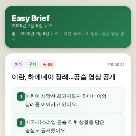
Easy Brief
2026년 7월 9일 뉴스
홈
›
2026년 7월 9일 뉴스
›
이란, 하메네이 장례…공습 영상 공
개
해외
국제
🔥 68
7/9 00:22
이란, 하메네이 장례…공습 영상 공개
이란이 사망한 최고지도자 하메네이의
1
장례를 이어가고 있어요.
미국·이스라엘 공습 직후 상황을 담은
2
영상도 공개했어요.