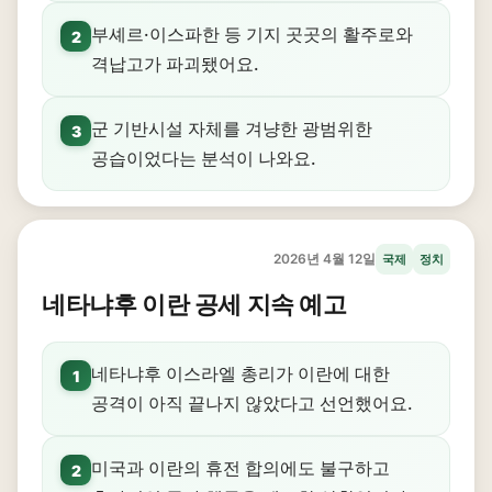
부셰르·이스파한 등 기지 곳곳의 활주로와
2
격납고가 파괴됐어요.
군 기반시설 자체를 겨냥한 광범위한
3
공습이었다는 분석이 나와요.
2026년 4월 12일
국제
정치
네타냐후 이란 공세 지속 예고
네타냐후 이스라엘 총리가 이란에 대한
1
공격이 아직 끝나지 않았다고 선언했어요.
미국과 이란의 휴전 합의에도 불구하고
2