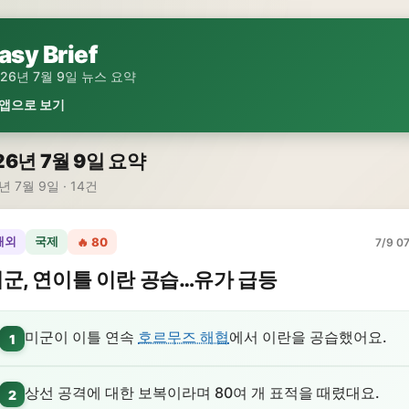
asy Brief
026년 7월 9일 뉴스 요약
 앱으로 보기
26년 7월 9일 요약
년 7월 9일 · 14건
해외
국제
🔥 80
7/9 07
군, 연이틀 이란 공습…유가 급등
미군이 이틀 연속
호르무즈 해협
에서 이란을 공습했어요.
1
상선 공격에 대한 보복이라며 80여 개 표적을 때렸대요.
2