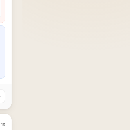
유
:10