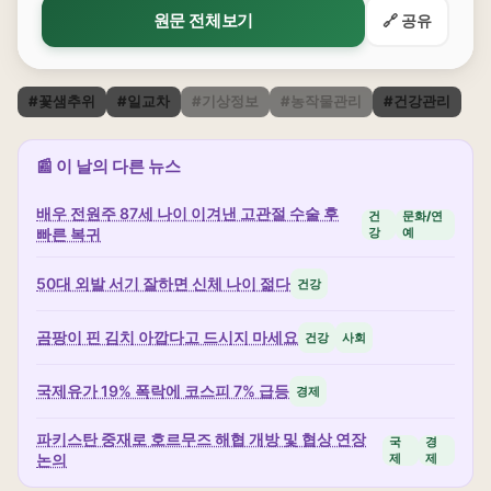
원문 전체보기
🔗 공유
#꽃샘추위
#일교차
#기상정보
#농작물관리
#건강관리
📰 이 날의 다른 뉴스
배우 전원주 87세 나이 이겨낸 고관절 수술 후
건
문화/연
빠른 복귀
강
예
50대 외발 서기 잘하면 신체 나이 젊다
건강
곰팡이 핀 김치 아깝다고 드시지 마세요
건강
사회
국제유가 19% 폭락에 코스피 7% 급등
경제
파키스탄 중재로 호르무즈 해협 개방 및 협상 연장
국
경
논의
제
제