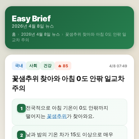
Easy Brief
2026년 4월 8일 뉴스
홈
›
2026년 4월 8일 뉴스
›
꽃샘추위 찾아와 아침 0도 안팎 일
교차 주의
국내
사회
건강
🔥 85
4/8 07:49
꽃샘추위 찾아와 아침 0도 안팎 일교차
주의
전국적으로 아침 기온이 0도 안팎까지
1
떨어지는
꽃샘추위
가 찾아와요.
낮과 밤의 기온 차가 15도 이상으로 매우
2