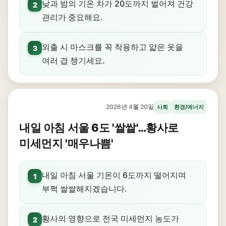
낮과 밤의 기온 차가 20도까지 벌어져 건강
2
관리가 중요해요.
외출 시 마스크를 꼭 착용하고 얇은 옷을
3
여러 겹 챙기세요.
2026년 4월 20일
사회
환경/에너지
내일 아침 서울 6도 '쌀쌀'…황사로
미세먼지 '매우나쁨'
내일 아침 서울 기온이 6도까지 떨어지며
1
부쩍 쌀쌀해지겠습니다.
황사의 영향으로 전국 미세먼지 농도가
2