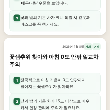
'매우나쁨' 수준을 보입니다.
낮과 밤의 기온 차가 크니 외출 시 겉옷과
3
마스크를 꼭 챙기세요.
2026년 4월 8일
사회
건강
꽃샘추위 찾아와 아침 0도 안팎 일교차
주의
전국적으로 아침 기온이 0도 안팎까지
1
떨어지는 꽃샘추위가 찾아와요.
낮과 밤의 기온 차가 15도 이상으로 매우
2
커서 건강 관리에 주의가 필요해요.