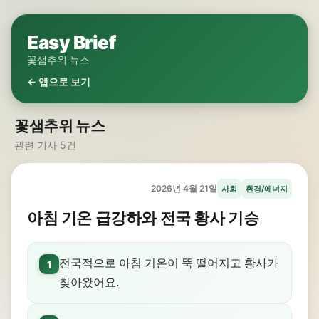
Easy Brief
꽃샘추위 뉴스
← 앱으로 보기
꽃샘추위 뉴스
관련 기사 5건
2026년 4월 21일
사회
환경/에너지
아침 기온 급강하와 전국 황사 기승
전국적으로 아침 기온이 뚝 떨어지고 황사가
1
찾아왔어요.