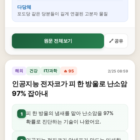
다당체
포도당 같은 당분들이 길게 연결된 고분자 물질
원문 전체보기
🔗 공유
해외
건강
IT/과학
🔥 95
2/25 08:59
인공지능 전자코가 피 한 방울로 난소암
97% 잡아내
피 한 방울의 냄새를 맡아 난소암을 97%
1
확률로 진단하는 기술이 나왔어요.