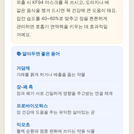
외출 시 KF94 마스크를 꼭 쓰시고, 도라지나 배
같은 음식을 챙겨 드시면 목 건강에 큰 도움이 돼요.
집안 습도를 40~60%로 맞추고 장을 튼튼하게
관리하면 호흡기 면역력을 키우는 데 효과적일
거예요.
📚 알아두면 좋은 용어
거담제
가래를 묽게 하거나 배출을 돕는 약물
장-폐 축
장과 폐가 서로 긴밀하게 영향을 주고받는 연결 체계
프로바이오틱스
장 건강에 도움을 주는 유익한 살아있는 균
익모초
혈액 순환과 염증 완화에 쓰이는 약용 식물