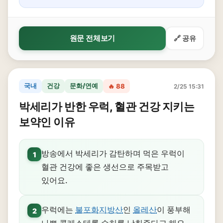
원문 전체보기
🔗 공유
국내
건강
문화/연예
🔥 88
2/25 15:31
박세리가 반한 우럭, 혈관 건강 지키는
보약인 이유
방송에서 박세리가 감탄하며 먹은 우럭이
1
혈관 건강에 좋은 생선으로 주목받고
있어요.
우럭에는
불포화지방산
인
올레산
이 풍부해
2