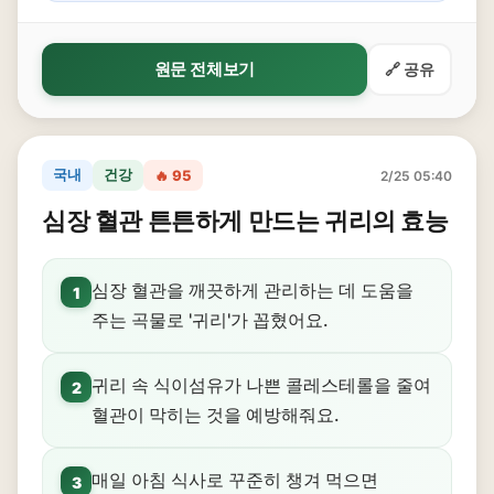
원문 전체보기
🔗 공유
국내
건강
🔥 95
2/25 05:40
심장 혈관 튼튼하게 만드는 귀리의 효능
심장 혈관을 깨끗하게 관리하는 데 도움을
1
주는 곡물로 '귀리'가 꼽혔어요.
귀리 속 식이섬유가 나쁜 콜레스테롤을 줄여
2
혈관이 막히는 것을 예방해줘요.
매일 아침 식사로 꾸준히 챙겨 먹으면
3