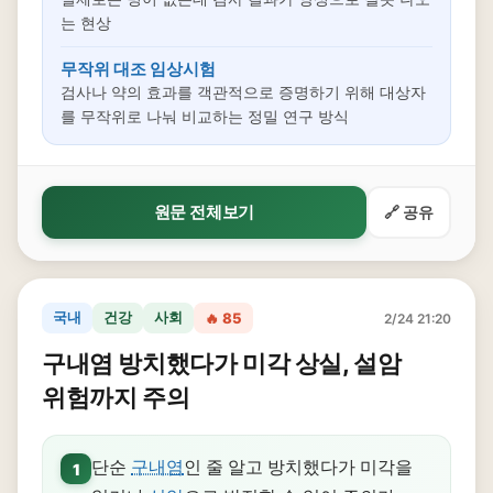
는 현상
무작위 대조 임상시험
검사나 약의 효과를 객관적으로 증명하기 위해 대상자
를 무작위로 나눠 비교하는 정밀 연구 방식
원문 전체보기
🔗 공유
국내
건강
사회
🔥 85
2/24 21:20
구내염 방치했다가 미각 상실, 설암
위험까지 주의
단순
구내염
인 줄 알고 방치했다가 미각을
1