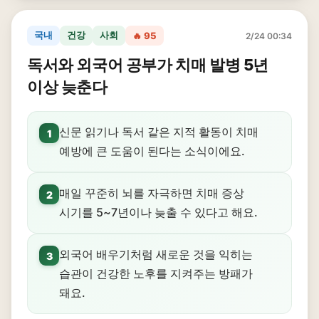
국내
건강
사회
🔥 95
2/24 00:34
독서와 외국어 공부가 치매 발병 5년
이상 늦춘다
신문 읽기나 독서 같은 지적 활동이 치매
1
예방에 큰 도움이 된다는 소식이에요.
매일 꾸준히 뇌를 자극하면 치매 증상
2
시기를 5~7년이나 늦출 수 있다고 해요.
외국어 배우기처럼 새로운 것을 익히는
3
습관이 건강한 노후를 지켜주는 방패가
돼요.