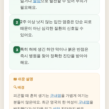
잃거나
설암
으로 발전할 수 있어 주의가
필요해요.
2주 이상 낫지 않는 입안 염증은 단순 피로
2
때문이 아닌 심각한 질환의 신호일 수
있어요.
특히 혀에 생긴 하얀 막이나 붉은 반점은
3
즉시 병원을 찾아 정확한 진단을 받아야
해요.
📖 쉬운 설명
🔍 배경
피곤할 때 흔히 생기는
구내염
을 가볍게 여기는
분들이 많은데요. 최근 영국의 한 여성이
구내염
을
방치했다가 미각을 잃고
설암
진단까지 받은