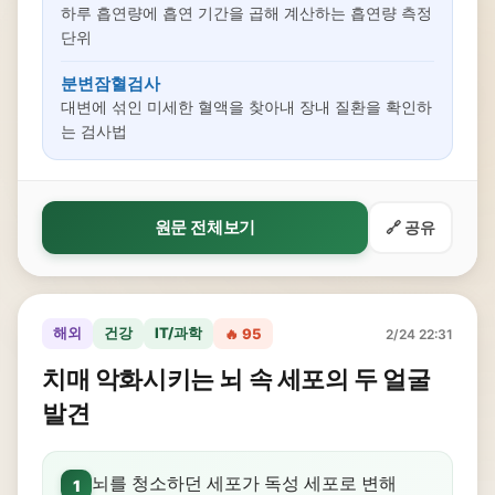
하루 흡연량에 흡연 기간을 곱해 계산하는 흡연량 측정
단위
분변잠혈검사
대변에 섞인 미세한 혈액을 찾아내 장내 질환을 확인하
는 검사법
원문 전체보기
🔗 공유
해외
건강
IT/과학
🔥 95
2/24 22:31
치매 악화시키는 뇌 속 세포의 두 얼굴
발견
뇌를 청소하던 세포가 독성 세포로 변해
1