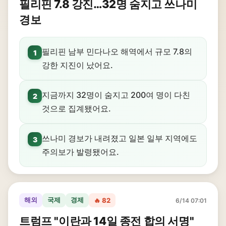
필리핀 7.8 강진…32명 숨지고 쓰나미
경보
필리핀 남부 민다나오 해역에서 규모 7.8의
1
강한 지진이 났어요.
지금까지 32명이 숨지고 200여 명이 다친
2
것으로 집계됐어요.
쓰나미 경보가 내려졌고 일본 일부 지역에도
3
주의보가 발령됐어요.
해외
국제
경제
🔥 82
6/14 07:01
트럼프 "이란과 14일 종전 합의 서명"