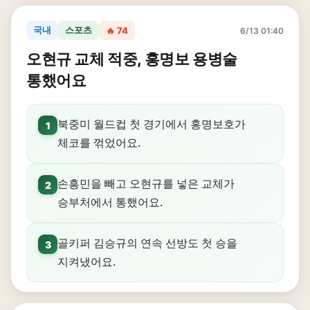
국내
스포츠
🔥 74
6/13 01:40
오현규 교체 적중, 홍명보 용병술
통했어요
북중미 월드컵 첫 경기에서 홍명보호가
1
체코를 꺾었어요.
손흥민을 빼고 오현규를 넣은 교체가
2
승부처에서 통했어요.
골키퍼 김승규의 연속 선방도 첫 승을
3
지켜냈어요.