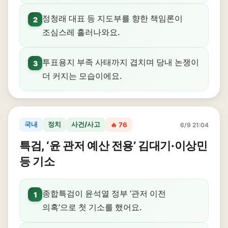
정청래 대표 등 지도부를 향한 책임론이
2
조심스레 흘러나와요.
투표용지 부족 사태까지 겹치며 당내 논쟁이
3
더 커지는 모습이에요.
국내
정치
사건/사고
🔥 76
6/9 21:04
특검, ‘윤 관저 예산 전용’ 김대기·이상민
등 기소
종합특검이 윤석열 정부 ‘관저 이전
1
의혹’으로 첫 기소를 했어요.