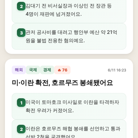
김대기 전 비서실장과 이상민 전 장관 등
2
4명이 재판에 넘겨졌어요.
관저 공사비를 대려고 행안부 예산 약 21억
3
원을 불법 전용한 혐의예요.
해외
국제
경제
🔥 76
6/11 16:23
미·이란 확전, 호르무즈 봉쇄됐어요
미국이 토마호크 미사일로 이란을 타격하자
1
확전 우려가 커졌어요.
이란은 호르무즈 해협 봉쇄를 선언하고 통과
2
선박 2척을 공격했어요.