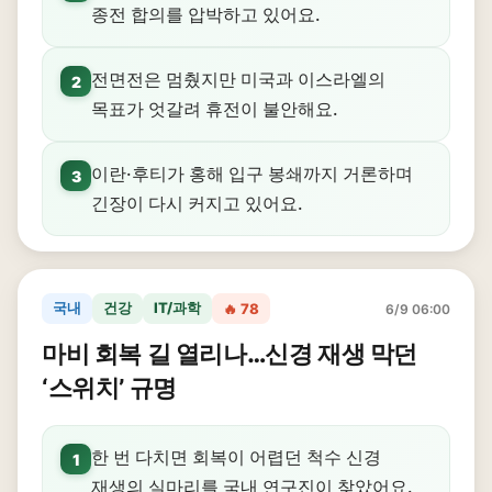
종전 합의를 압박하고 있어요.
전면전은 멈췄지만 미국과 이스라엘의
2
목표가 엇갈려 휴전이 불안해요.
이란·후티가 홍해 입구 봉쇄까지 거론하며
3
긴장이 다시 커지고 있어요.
국내
건강
IT/과학
🔥 78
6/9 06:00
마비 회복 길 열리나…신경 재생 막던
‘스위치’ 규명
한 번 다치면 회복이 어렵던 척수 신경
1
재생의 실마리를 국내 연구진이 찾았어요.