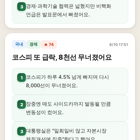
경제·과학기술 협력은 넓혔지만 비핵화
3
언급은 발표문에서 빠졌어요.
국내
경제
🔥 74
6/10 17:51
코스피 또 급락, 8천선 무너졌어요
코스피가 하루 4.5% 넘게 빠지며 다시
1
8,000선이 무너졌어요.
장중엔 매도 사이드카까지 발동될 만큼
2
변동성이 컸어요.
대통령실은 "일희일비 않고 자본시장
3
체질개선에 집중"한다고 했어요.