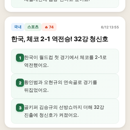
국내
스포츠
🔥 74
6/12 13:55
한국, 체코 2-1 역전승! 32강 청신호
한국이 월드컵 첫 경기에서 체코를 2-1로
1
역전했어요.
황인범과 오현규의 연속골로 경기를
2
뒤집었어요.
골키퍼 김승규의 선방쇼까지 더해 32강
3
진출에 청신호가 켜졌어요.