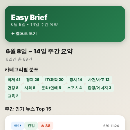
Easy Brief
6월 8일 ~ 14일 주간 요약
← 앱으로 보기
6월 8일 ~ 14일 주간 요약
6일간 총 89건
카테고리별 분포
국제 41
경제 26
IT/과학 20
정치 14
사건/사고 12
건강 8
사회 8
문화/연예 5
스포츠 4
환경/에너지 3
교육 2
주간 인기 뉴스 Top 15
국내
건강
🔥 88
6/9 11:24