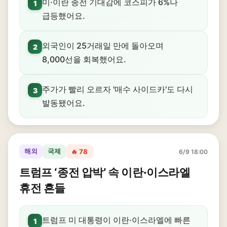
미·이란 종전 기대감에 코스피가 6%나
1
급등했어요.
외국인이 25거래일 만에 돌아오며
2
8,000선을 회복했어요.
주가가 빨리 오르자 '매수 사이드카'도 다시
3
발동됐어요.
해외
국제
🔥 78
6/9 18:00
트럼프 ‘종전 압박’ 속 이란·이스라엘
휴전 흔들
트럼프 미 대통령이 이란·이스라엘에 빠른
1