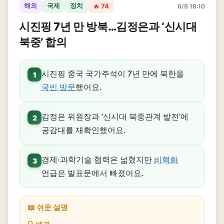
해외
국제
정치
🔥 74
6/9 18:10
시진핑 7년 만 방북…김정은과 ‘신시대
북중’ 합의
시진핑 중국 국가주석이 7년 만에 북한을
1
국빈 방문
했어요.
김정은 위원장과 ‘신시대 북중관계 발전’에
2
공감대를 재확인했어요.
경제·과학기술 협력은 넓혔지만
비핵화
3
언급은 발표문에서 빠졌어요.
📖 쉬운 설명