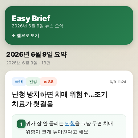
Easy Brief
2026년 6월 9일 뉴스 요약
← 앱으로 보기
2026년 6월 9일 요약
2026년 6월 9일 · 13건
국내
건강
🔥 88
6/9 11:24
난청 방치하면 치매 위험↑…조기
치료가 첫걸음
귀가 잘 안 들리는
난청
을 그냥 두면 치매
1
위험이 크게 높아진다고 해요.