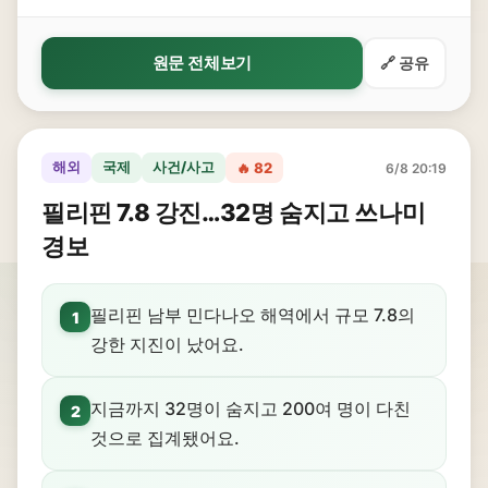
원문 전체보기
🔗 공유
해외
국제
사건/사고
🔥 82
6/8 20:19
필리핀 7.8 강진…32명 숨지고 쓰나미
경보
필리핀 남부 민다나오 해역에서 규모 7.8의
1
강한 지진이 났어요.
지금까지 32명이 숨지고 200여 명이 다친
2
것으로 집계됐어요.