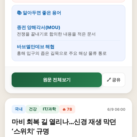
📚 알아두면 좋은 용어
종전 양해각서(MOU)
전쟁을 끝내기로 합의한 내용을 적은 문서
바브엘만데브 해협
홍해 입구의 좁은 길목으로 주요 해상 물류 통로
원문 전체보기
🔗 공유
국내
건강
IT/과학
🔥 78
6/9 06:00
마비 회복 길 열리나…신경 재생 막던
‘스위치’ 규명