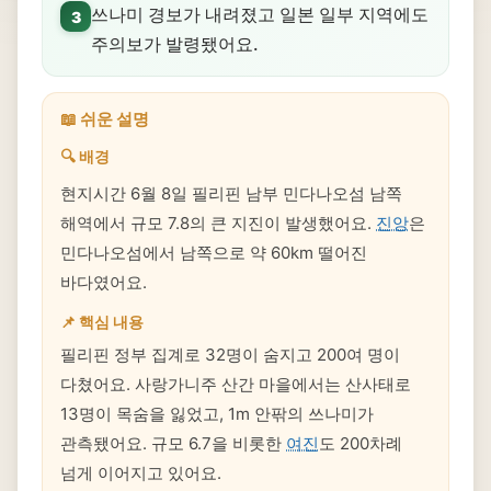
쓰나미 경보가 내려졌고 일본 일부 지역에도
3
주의보가 발령됐어요.
📖 쉬운 설명
🔍 배경
현지시간 6월 8일 필리핀 남부 민다나오섬 남쪽
해역에서 규모 7.8의 큰 지진이 발생했어요.
진앙
은
민다나오섬에서 남쪽으로 약 60km 떨어진
바다였어요.
📌 핵심 내용
필리핀 정부 집계로 32명이 숨지고 200여 명이
다쳤어요. 사랑가니주 산간 마을에서는 산사태로
13명이 목숨을 잃었고, 1m 안팎의 쓰나미가
관측됐어요. 규모 6.7을 비롯한
여진
도 200차례
넘게 이어지고 있어요.