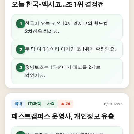
오늘 한국-멕시코…조 1위 결정전
한국이 오늘 오전 10시 멕시코와 월드컵
1
2차전을 치러요.
두 팀 다 1승이라 이기면 조 1위가 확정돼요.
2
홍명보호는 1차전에서 체코를 2-1로
3
꺾었어요.
국내
IT/과학
사회
🔥 74
6/19 17:53
패스트캠퍼스 운영사, 개인정보 유출