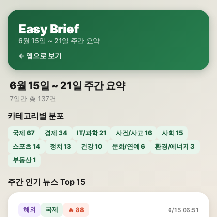
Easy Brief
6월 15일 ~ 21일 주간 요약
← 앱으로 보기
6월 15일 ~ 21일 주간 요약
7일간 총 137건
카테고리별 분포
국제 67
경제 34
IT/과학 21
사건/사고 16
사회 15
스포츠 14
정치 13
건강 10
문화/연예 6
환경/에너지 3
부동산 1
주간 인기 뉴스 Top 15
해외
국제
🔥 88
6/15 06:51