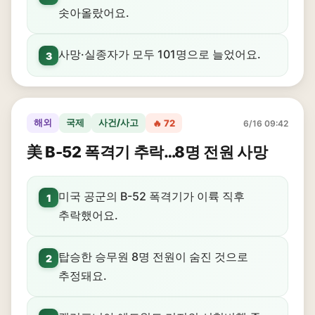
솟아올랐어요.
사망·실종자가 모두 101명으로 늘었어요.
3
해외
국제
사건/사고
🔥 72
6/16 09:42
美 B-52 폭격기 추락…8명 전원 사망
미국 공군의 B-52 폭격기가 이륙 직후
1
추락했어요.
탑승한 승무원 8명 전원이 숨진 것으로
2
추정돼요.