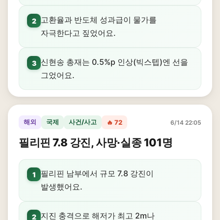
고환율과 반도체 성과급이 물가를
2
자극한다고 짚었어요.
신현송 총재는 0.5%p 인상(빅스텝)엔 선을
3
그었어요.
해외
국제
사건/사고
🔥 72
6/14 22:05
필리핀 7.8 강진, 사망·실종 101명
필리핀 남부에서 규모 7.8 강진이
1
발생했어요.
지진 충격으로 해저가 최고 2m나
2