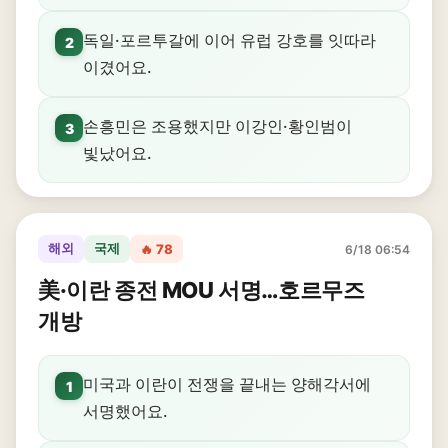
독일·포르투갈에 이어 유럽 강호를 잇따라
2
이겼어요.
손흥민은 조용했지만 이강인·황인범이
3
빛났어요.
해외
국제
🔥 78
6/18 06:54
美·이란 종전 MOU 서명…호르무즈
개방
미국과 이란이 전쟁을 끝내는 양해각서에
1
서명했어요.