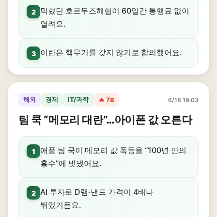
막혔던 호르무즈해협이 60일간 통행료 없이
2
열려요.
이란은 핵무기를 갖지 않기로 합의했어요.
3
해외
경제
IT/과학
🔥 78
6/18 19:03
팀 쿡 “메모리 대란”…아이폰 값 오른다
애플 팀 쿡이 메모리 값 폭등을 “100년 만의
1
홍수”에 빗댔어요.
AI 투자로 D램·낸드 가격이 4배나
2
뛰었거든요.