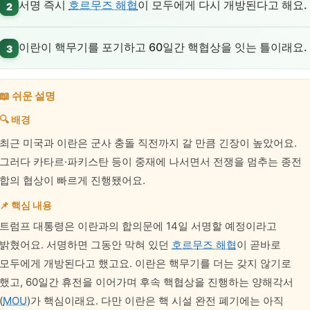
서명 즉시
호르무즈 해협
이 모두에게 다시 개방된다고 해요.
2
이란이 핵무기를 포기하고 60일간 핵협상을 잇는 틀이래요.
3
📖 쉬운 설명
🔍 배경
최근 미국과 이란은 군사 충돌 직전까지 갈 만큼 긴장이 높았어요.
그러다 카타르·파키스탄 등이 중재에 나서면서 전쟁을 멈추는 종전
합의 협상이 빠르게 진행됐어요.
📌 핵심 내용
트럼프 대통령은 이란과의 합의문에 14일 서명할 예정이라고
밝혔어요. 서명하면 그동안 막혀 있던
호르무즈 해협
이 곧바로
모두에게 개방된다고 했고요. 이란은 핵무기를 더는 갖지 않기로
했고, 60일간 휴전을 이어가며 후속 핵협상을 진행하는 양해각서
(
MOU
)가 핵심이래요. 다만 이란은 핵 시설 완전 폐기에는 아직