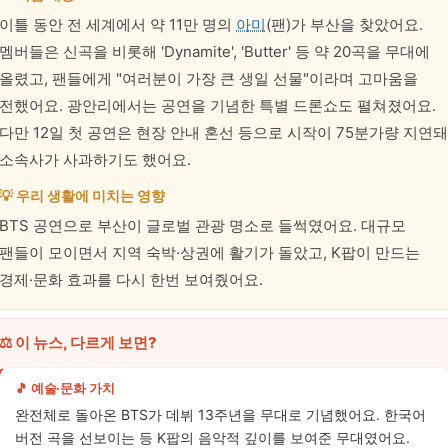
이틀 동안 전 세계에서 약 11만 명의
아미
(팬)가 부산을 찾았어요.
멤버들은 신곡을 비롯해 'Dynamite', 'Butter' 등 약 20곡을 무대에
올렸고, 팬들에게 "여러분이 가장 큰 생일 선물"이라며 고마움을
전했어요. 광안리에서는 공연을 기념한 특별 드론쇼도 펼쳐졌어요.
다만 12일 첫 공연은 현장 안내 혼선 등으로 시작이 75분가량 지연돼
소속사가 사과하기도 했어요.
💡 우리 생활에 미치는 영향
BTS 공연으로 부산이 글로벌 관광 명소로 들썩였어요. 대규모
팬들이 모이면서 지역 숙박·상권에 활기가 돌았고, K팝이 만드는
경제·문화 효과를 다시 한번 보여줬어요.
⚖️ 이 뉴스, 다르게 보면?
🎵 예술·문화 가치
완전체로 돌아온 BTS가 데뷔 13주년을 무대로 기념했어요. 한국어
버전 곡을 선보이는 등 K팝의 음악적 깊이를 보여준 무대였어요.