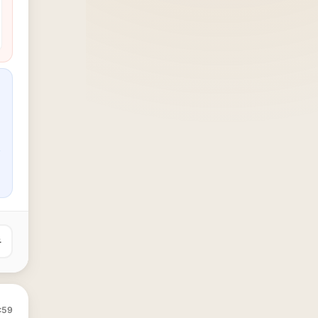
유
:59