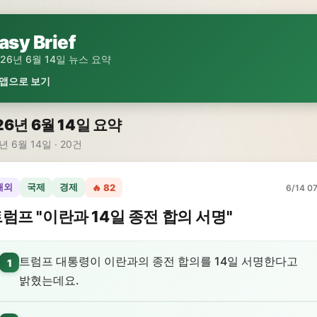
asy Brief
026년 6월 14일 뉴스 요약
 앱으로 보기
26년 6월 14일 요약
년 6월 14일 · 20건
해외
국제
경제
🔥 82
6/14 07
럼프 "이란과 14일 종전 합의 서명"
트럼프 대통령이 이란과의 종전 합의를 14일 서명한다고
1
밝혔는데요.