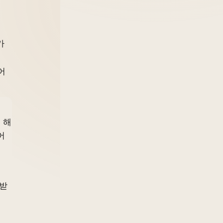
가
어
 해
어
협받