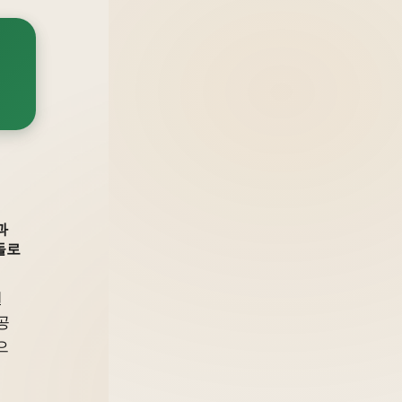
과
돌로
권
공
으