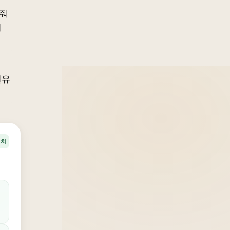
 줘
어
원유
정치