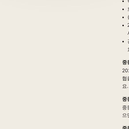
중
2
협
요.
중
중
으
중