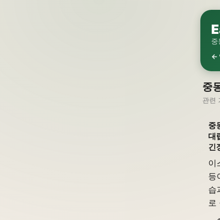
E
중
←
중
관련 
중
대
긴
이
등
습
로