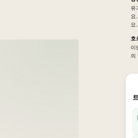
유
요
요.
호
이
의
트