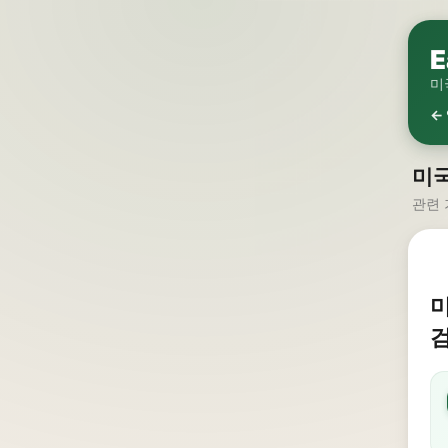
E
미
←
미
관련 
미