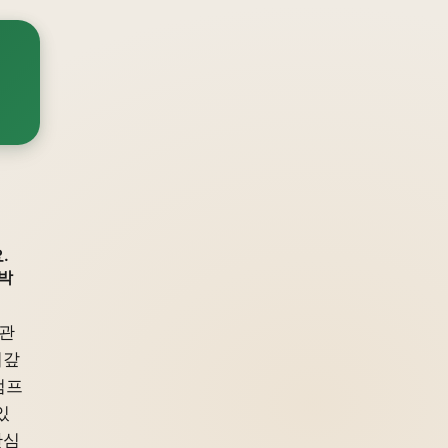
.
박
 관
되갚
럼프
있
관심