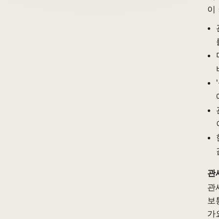
이
관
관
보
가