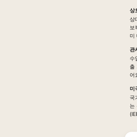
상
상
보
미
관
수
출
어
미
국
는
(I