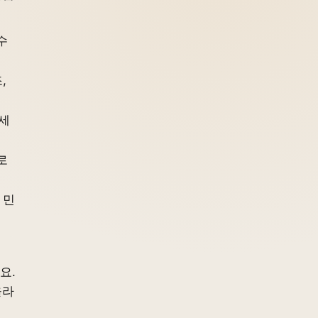
수
,
관세
로
 민
요.
올라