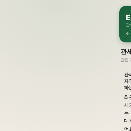
E
관
←
관세
관련 
관
자
하
최
세
는
대
어