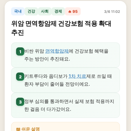
국내
건강
사회
경제
🔥 95
3/6 11:02
위암 면역항암제 건강보험 적용 확대
추진
비싼 위암
면역항암제
에 건강보험 혜택을
1
주는 방안이 추진돼요.
키트루다와 옵디보가
1차 치료
제로 쓰일 때
2
환자 부담이 줄어들 전망이에요.
정부 심의를 통과하면서 실제 보험 적용까지
3
한 걸음 더 다가갔어요.
📖 쉬운 설명