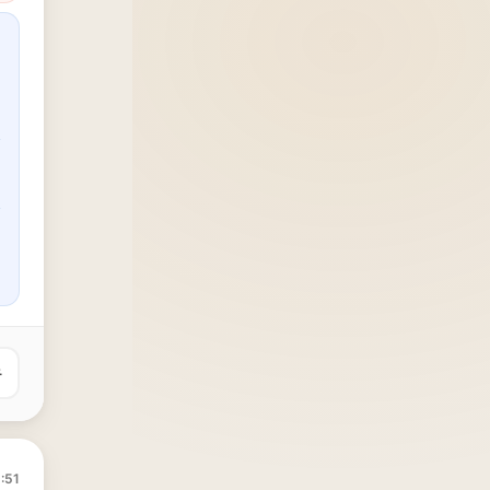
는
유
:51