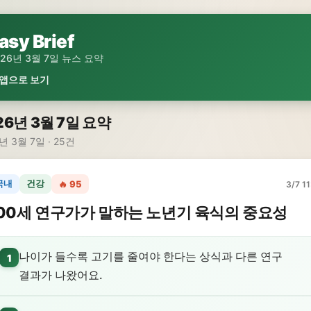
asy Brief
026년 3월 7일 뉴스 요약
 앱으로 보기
26년 3월 7일 요약
년 3월 7일 · 25건
국내
건강
🔥 95
3/7 11
00세 연구가가 말하는 노년기 육식의 중요성
나이가 들수록 고기를 줄여야 한다는 상식과 다른 연구
1
결과가 나왔어요.