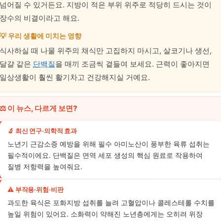
넘어질 수 있거든요. 지방이 적은 부위 위주로 적당히 드시는 것이
장수의 비결이라고 해요.
💡 우리 생활에 미치는 영향
식사하실 때 나물 위주의 채식만 고집하지 마시고, 살코기나 생선,
달걀 같은
단백질
을 매끼 조금씩 곁들여 보세요. 근력이 좋아지면
일상생활이 훨씬 활기차고 건강해지실 거예요.
⚖️ 이 뉴스, 다르게 보면?
🔬 최신 연구·의학적 효과
노년기 근감소증 예방을 위해 필수 아미노산이 풍부한 육류 섭취는
필수적이에요. 단백질은 면역 세포 생성의 핵심 원료로 작용하여
질병 저항력을 높여줘요.
⚠️ 부작용·위험·비판
과도한 육식은 포화지방 섭취를 늘려 고혈압이나 콜레스테롤 수치를
높일 위험이 있어요. 소화력이 약해진 노년층에게는 오히려 위장