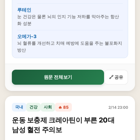
루테인
눈 건강은 물론 뇌의 인지 기능 저하를 막아주는 항산
화 성분
오메가-3
뇌 혈류를 개선하고 치매 예방에 도움을 주는 불포화지
방산
원문 전체보기
🔗 공유
국내
건강
사회
🔥 85
2/14 23:00
운동 보충제 크레아틴이 부른 20대
남성 혈전 주의보