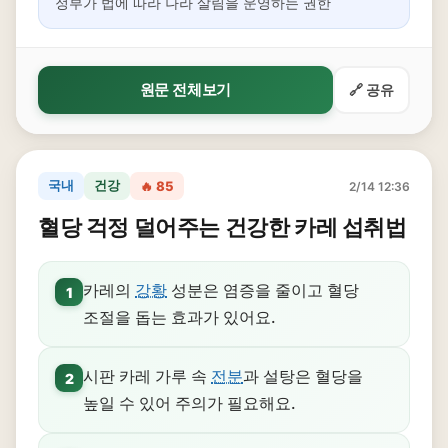
정부가 법에 따라 나라 살림을 운영하는 권한
원문 전체보기
🔗 공유
국내
건강
🔥 85
2/14 12:36
혈당 걱정 덜어주는 건강한 카레 섭취법
카레의
강황
성분은 염증을 줄이고 혈당
1
조절을 돕는 효과가 있어요.
시판 카레 가루 속
전분
과 설탕은 혈당을
2
높일 수 있어 주의가 필요해요.