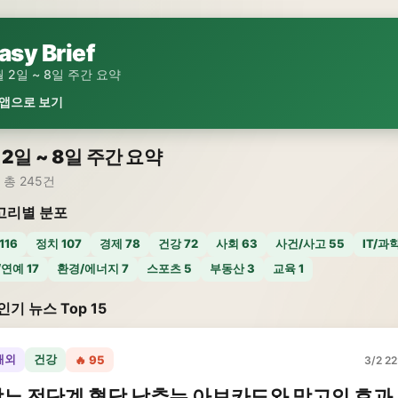
asy Brief
월 2일 ~ 8일 주간 요약
 앱으로 보기
 2일 ~ 8일 주간 요약
 총 245건
고리별 분포
116
정치 107
경제 78
건강 72
사회 63
사건/사고 55
IT/과학
연예 17
환경/에너지 7
스포츠 5
부동산 3
교육 1
인기 뉴스 Top 15
해외
건강
🔥 95
3/2 22
뇨 전단계 혈당 낮추는 아보카도와 망고의 효과