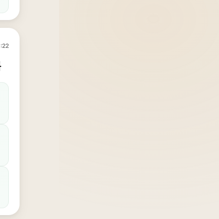
:22
록