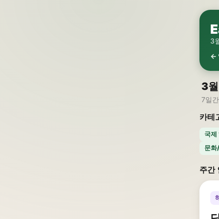
E
3
←
3월
7일간
카테
국제 
문화/
주간 
당