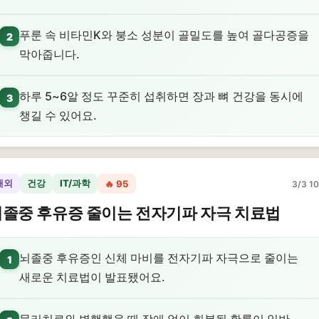
푸룬 속 비타민K와 붕소 성분이 골밀도를 높여 골다공증을
2
막아줍니다.
하루 5~6알 정도 꾸준히 섭취하면 장과 뼈 건강을 동시에
3
챙길 수 있어요.
해외
건강
IT/과학
🔥 95
3/3 10
졸중 후유증 줄이는 전자기파 자극 치료법
뇌졸중 후유증인 신체 마비를 전자기파 자극으로 줄이는
1
새로운 치료법이 발표됐어요.