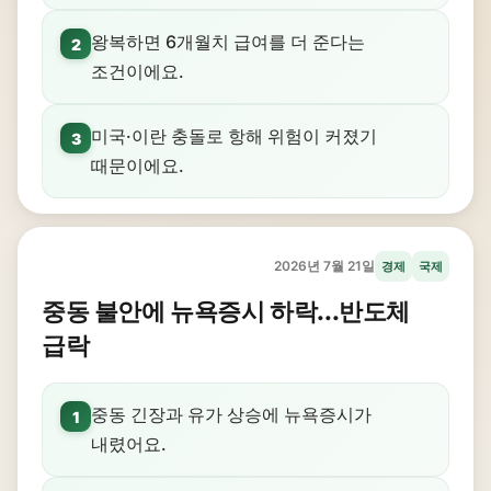
왕복하면 6개월치 급여를 더 준다는
2
조건이에요.
미국·이란 충돌로 항해 위험이 커졌기
3
때문이에요.
2026년 7월 21일
경제
국제
중동 불안에 뉴욕증시 하락...반도체
급락
중동 긴장과 유가 상승에 뉴욕증시가
1
내렸어요.