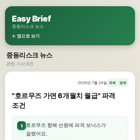
Easy Brief
중동리스크 뉴스
← 앱으로 보기
중동리스크 뉴스
관련 기사 9건
2026년 7월 24일
국제
경제
"호르무즈 가면 6개월치 월급" 파격
조건
호르무즈 항해 선원에 파격 보너스가
1
걸렸어요.