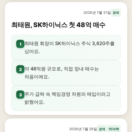
2026년 7월 31일
경제
최태원, SK하이닉스 첫 48억 매수
최태원 회장이 SK하이닉스 주식 3,620주를
1
샀어요.
약 48억원 규모로, 직접 장내 매수는
2
처음이에요.
주가 급락 속 책임경영 차원의 매입이라고
3
밝혔어요.
2026년 7월 29일
경제
IT/과학