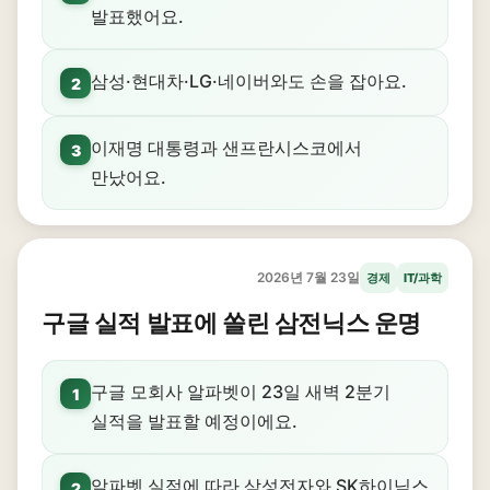
발표했어요.
삼성·현대차·LG·네이버와도 손을 잡아요.
2
이재명 대통령과 샌프란시스코에서
3
만났어요.
2026년 7월 23일
경제
IT/과학
구글 실적 발표에 쏠린 삼전닉스 운명
구글 모회사 알파벳이 23일 새벽 2분기
1
실적을 발표할 예정이에요.
알파벳 실적에 따라 삼성전자와 SK하이닉스
2