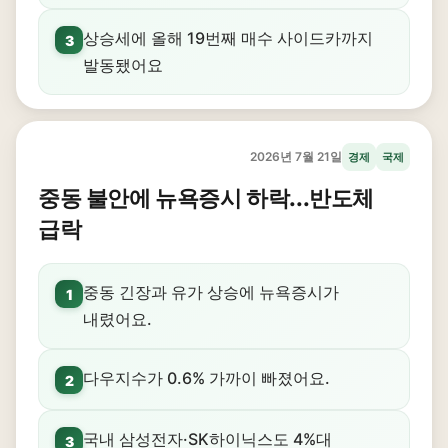
상승세에 올해 19번째 매수 사이드카까지
3
발동됐어요
2026년 7월 21일
경제
국제
중동 불안에 뉴욕증시 하락...반도체
급락
중동 긴장과 유가 상승에 뉴욕증시가
1
내렸어요.
다우지수가 0.6% 가까이 빠졌어요.
2
국내 삼성전자·SK하이닉스도 4%대
3