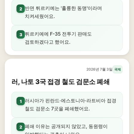
반면 튀르키예는 '훌륭한 동맹'이라며
2
치켜세웠어요.
튀르키예에 F-35 전투기 판매도
3
검토하겠다고 했어요.
2026년 7월 3일
국제
러, 나토 3국 접경 철도 검문소 폐쇄
러시아가 핀란드·에스토니아·라트비아 접경
1
철도 검문소 7곳을 폐쇄했어요.
폐쇄 이유는 공개되지 않았고, 동원령이
2