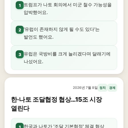
트럼프가 나토 회의에서 미군 철수 가능성을
1
압박했어요.
'유럽이 존재하지 않게 될 수도 있다'는
2
발언도 했어요.
유럽은 국방비를 크게 늘리겠다며 달래기에
3
나섰어요.
2026년 7월 8일
정치
경제
한·나토 조달협정 협상…15조 시장
열린다
한국과 나토가 '조달 기본협정' 체결 협상
1