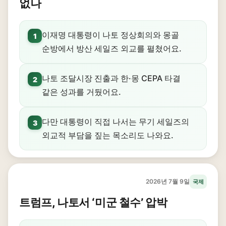
없나
이재명 대통령이 나토 정상회의와 몽골
1
순방에서 방산 세일즈 외교를 펼쳤어요.
나토 조달시장 진출과 한·몽 CEPA 타결
2
같은 성과를 거뒀어요.
다만 대통령이 직접 나서는 무기 세일즈의
3
외교적 부담을 짚는 목소리도 나와요.
2026년 7월 9일
국제
트럼프, 나토서 ‘미군 철수’ 압박