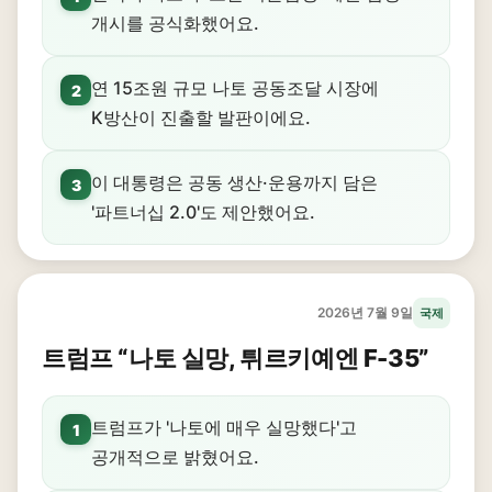
개시를 공식화했어요.
연 15조원 규모 나토 공동조달 시장에
2
K방산이 진출할 발판이에요.
이 대통령은 공동 생산·운용까지 담은
3
'파트너십 2.0'도 제안했어요.
2026년 7월 9일
국제
트럼프 “나토 실망, 튀르키예엔 F-35”
트럼프가 '나토에 매우 실망했다'고
1
공개적으로 밝혔어요.