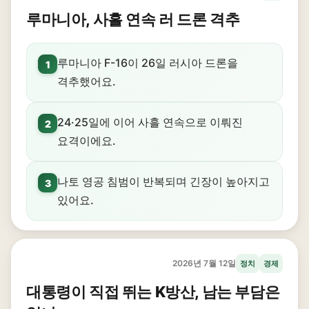
루마니아, 사흘 연속 러 드론 격추
루마니아 F-16이 26일 러시아 드론을
1
격추했어요.
24·25일에 이어 사흘 연속으로 이뤄진
2
요격이에요.
나토 영공 침범이 반복되며 긴장이 높아지고
3
있어요.
2026년 7월 12일
정치
경제
대통령이 직접 뛰는 K방산, 남는 부담은