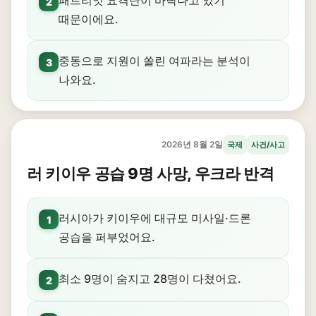
패트리엇 요격탄이 바닥나고 있기
2
때문이에요.
중동으로 지원이 쏠린 여파라는 분석이
3
나와요.
2026년 8월 2일
국제
사건/사고
러 키이우 공습 9명 사망, 우크라 반격
러시아가 키이우에 대규모 미사일·드론
1
공습을 퍼부었어요.
최소 9명이 숨지고 28명이 다쳤어요.
2