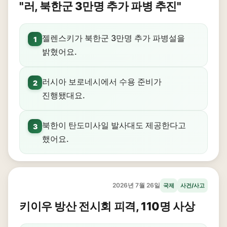
"러, 북한군 3만명 추가 파병 추진"
젤렌스키가 북한군 3만명 추가 파병설을
1
밝혔어요.
러시아 보로네시에서 수용 준비가
2
진행됐대요.
북한이 탄도미사일 발사대도 제공한다고
3
했어요.
2026년 7월 26일
국제
사건/사고
키이우 방산 전시회 피격, 110명 사상