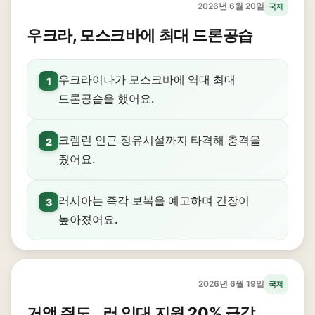
2026년 6월 20일
국제
우크라, 모스크바에 최대 드론공습
우크라이나가 모스크바에 역대 최대
1
드론공습을 했어요.
크렘린 인근 정유시설까지 타격해 충격을
2
줬어요.
러시아는 즉각 보복을 예고하며 긴장이
3
높아졌어요.
2026년 6월 19일
국제
거액 줘도…러 입대 지원 20% 급감