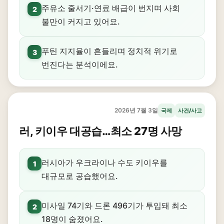
주유소 줄서기·연료 배급이 번지며 사회
2
불만이 커지고 있어요.
푸틴 지지율이 흔들리며 정치적 위기로
3
번진다는 분석이에요.
2026년 7월 3일
국제
사건/사고
러, 키이우 대공습…최소 27명 사망
러시아가 우크라이나 수도 키이우를
1
대규모로 공습했어요.
미사일 74기와 드론 496기가 투입돼 최소
2
18명이 숨졌어요.