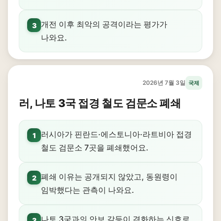
개전 이후 최악의 공격이라는 평가가
3
나와요.
2026년 7월 3일
국제
러, 나토 3국 접경 철도 검문소 폐쇄
러시아가 핀란드·에스토니아·라트비아 접경
1
철도 검문소 7곳을 폐쇄했어요.
폐쇄 이유는 공개되지 않았고, 동원령이
2
임박했다는 관측이 나와요.
나토 3국과의 안보 갈등이 격화하는 신호로
3