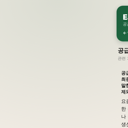
E
공
←
공급
관련 
공
최
말
제
요
한
나
생