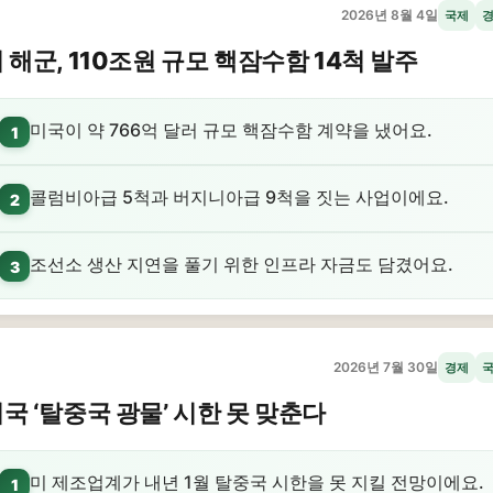
2026년 8월 4일
국제
 해군, 110조원 규모 핵잠수함 14척 발주
미국이 약 766억 달러 규모 핵잠수함 계약을 냈어요.
1
콜럼비아급 5척과 버지니아급 9척을 짓는 사업이에요.
2
조선소 생산 지연을 풀기 위한 인프라 자금도 담겼어요.
3
2026년 7월 30일
경제
국 ‘탈중국 광물’ 시한 못 맞춘다
미 제조업계가 내년 1월 탈중국 시한을 못 지킬 전망이에요.
1