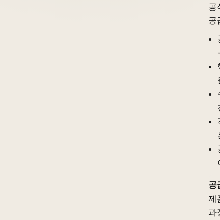
공
공
공
제
과정