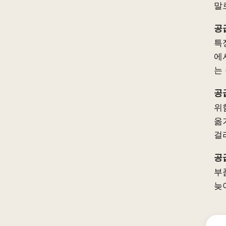
말
공
특
에
는
공
위
옮
걸
공
부
늦