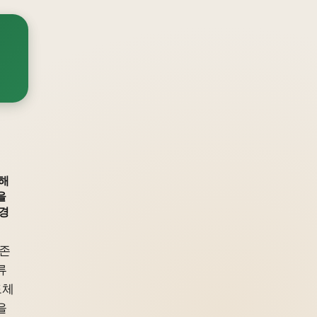
해
을
 경
의존
류
도체
을