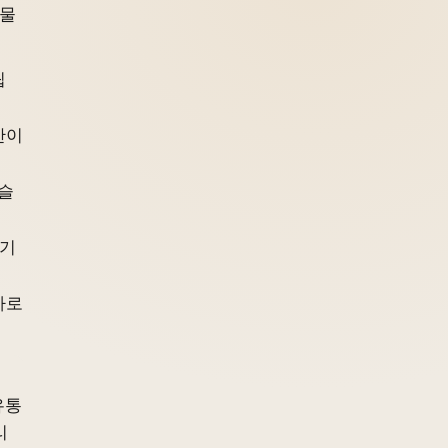
광물
립
산이
사슬
옮기
가로
유통
리