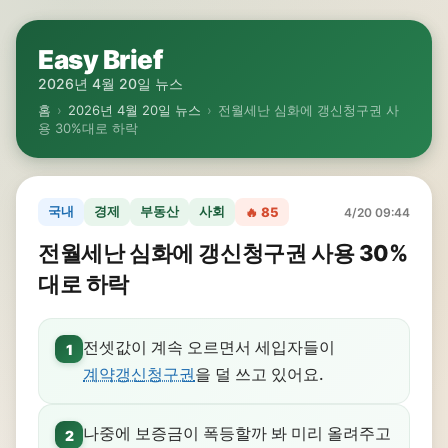
Easy Brief
2026년 4월 20일 뉴스
홈
›
2026년 4월 20일 뉴스
›
전월세난 심화에 갱신청구권 사
용 30%대로 하락
국내
경제
부동산
사회
🔥 85
4/20 09:44
전월세난 심화에 갱신청구권 사용 30%
대로 하락
전셋값이 계속 오르면서 세입자들이
1
계약갱신청구권
을 덜 쓰고 있어요.
나중에 보증금이 폭등할까 봐 미리 올려주고
2