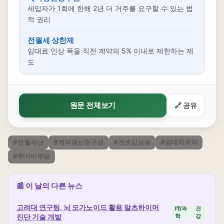
세입자가 1회에 한해 2년 더 거주를 요구할 수 있는 법
적 권리
전월세 상한제
임대료 인상 폭을 직전 계약의 5% 이내로 제한하는 제
도
원문 전체보기
🔗 공유
#전월세난
#계약갱신청구권
#전셋값상승
#임대차계약
#주거비부담
📰 이 날의 다른 뉴스
고려대 연구팀, 뇌 오가노이드 활용 알츠하이머
IT/과
건
진단 기술 개발
학
강