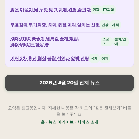
밝은 마음이 뇌 노화 막고 치매 위험 줄인다
건강
IT/과학
우울감과 무기력증, 치매 위험 미리 알리는 신호
건강
사회
KBS·JTBC 북중미 월드컵 중계 확정,
스포
문화/연
SBS·MBC는 협상 중
츠
예
이란 2차 휴전 협상 불참 선언과 압박 전략
국제
정치
2026년 4월 20일 전체 뉴스
요약은 참고용입니다. 자세한 내용은 각 카드의 "원문 전체보기" 버튼
을 눌러주세요.
홈
·
뉴스 아카이브
·
서비스 소개