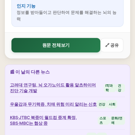
인지 기능
정보를 받아들이고 판단하여 문제를 해결하는 뇌의 능
력
원문 전체보기
🔗 공유
📰 이 날의 다른 뉴스
고려대 연구팀, 뇌 오가노이드 활용 알츠하이머
IT/과
건
진단 기술 개발
학
강
우울감과 무기력증, 치매 위험 미리 알리는 신호
건강
사회
KBS·JTBC 북중미 월드컵 중계 확정,
스포
문화/연
SBS·MBC는 협상 중
츠
예